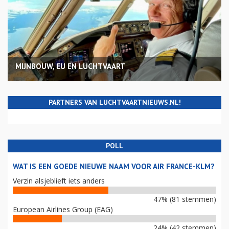
MIJNBOUW, EU EN LUCHTVAART
PARTNERS VAN LUCHTVAARTNIEUWS.NL!
POLL
WAT IS EEN GOEDE NIEUWE NAAM VOOR AIR FRANCE-KLM?
Verzin alsjeblieft iets anders
47% (81 stemmen)
European Airlines Group (EAG)
24% (42 stemmen)