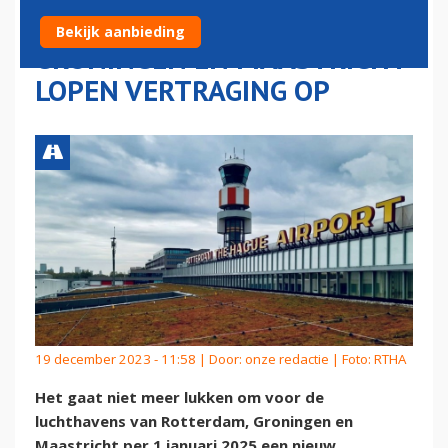
VOOR ROTTERDAM,
Bekijk aanbieding
GRONINGEN EN MAASTRICHT
LOPEN VERTRAGING OP
19 december 2023 - 11:58 | Door:
onze redactie
| Foto: RTHA
Het gaat niet meer lukken om voor de
luchthavens van Rotterdam, Groningen en
Maastricht per 1 januari 2025 een nieuw