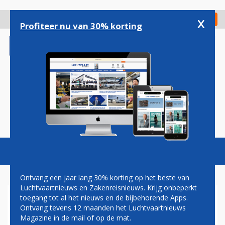
Overslaan
en
x
Digitaal Magazine
Registreer
Check in
naar
Profiteer nu van 30% korting
de
inhoud
gaan
Magazine
Podcasts
Vacatures
Toggl
naviga
Ontvang een jaar lang 30% korting op het beste van
Luchtvaartnieuws en Zakenreisnieuws. Krijg onbeperkt
toegang tot al het nieuws en de bijbehorende Apps.
NIEUWE
Ontvang tevens 12 maanden het Luchtvaartnieuws
LUCHTHAVENBESLUITEN
Magazine in de mail of op de mat.