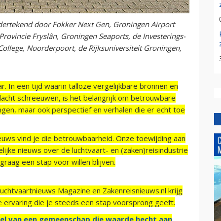
rtekend door Fokker Next Gen, Groningen Airport
Provincie Fryslân, Groningen Seaports, de Investerings-
llege, Noorderpoort, de Rijksuniversiteit Groningen,
r. In een tijd waarin talloze vergelijkbare bronnen en
acht schreeuwen, is het belangrijk om betrouwbare
ngen, maar ook perspectief en verhalen die er echt toe
ieuws vind je die betrouwbaarheid. Onze toewijding aan
ijke nieuws over de luchtvaart- en (zaken)reisindustrie
raag een stap voor willen blijven.
Luchtvaartnieuws Magazine en Zakenreisnieuws.nl krijg
e ervaring die je steeds een stap voorsprong geeft.
el van een gemeenschap die waarde hecht aan