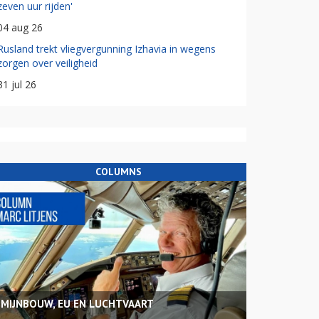
zeven uur rijden'
04 aug 26
Rusland trekt vliegvergunning Izhavia in wegens
zorgen over veiligheid
31 jul 26
COLUMNS
MIJNBOUW, EU EN LUCHTVAART