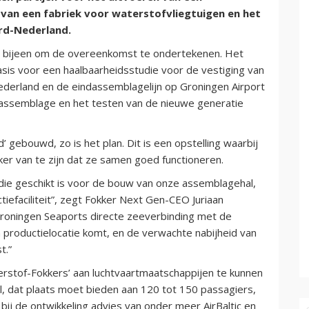
van een fabriek voor waterstofvliegtuigen en het
rd-Nederland.
 bijeen om de overeenkomst te ondertekenen. Het
s voor een haalbaarheidsstudie voor de vestiging van
derland en de eindassemblagelijn op Groningen Airport
 assemblage en het testen van de nieuwe generatie
 gebouwd, zo is het plan. Dit is een opstelling waarbij
r van te zijn dat ze samen goed functioneren.
die geschikt is voor de bouw van onze assemblagehal,
tiefaciliteit”, zegt Fokker Next Gen-CEO Juriaan
 Groningen Seaports directe zeeverbinding met de
 productielocatie komt, en de verwachte nabijheid van
t.”
rstof-Fokkers’ aan luchtvaartmaatschappijen te kunnen
el, dat plaats moet bieden aan 120 tot 150 passagiers,
bij de ontwikkeling advies van onder meer AirBaltic en