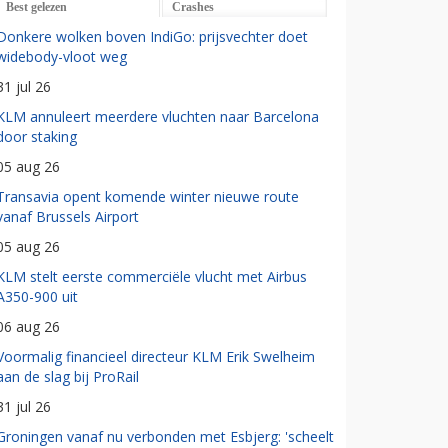
Best gelezen
Crashes
Donkere wolken boven IndiGo: prijsvechter doet
widebody-vloot weg
31 jul 26
KLM annuleert meerdere vluchten naar Barcelona
door staking
05 aug 26
Transavia opent komende winter nieuwe route
vanaf Brussels Airport
05 aug 26
KLM stelt eerste commerciële vlucht met Airbus
A350-900 uit
06 aug 26
Voormalig financieel directeur KLM Erik Swelheim
aan de slag bij ProRail
31 jul 26
Groningen vanaf nu verbonden met Esbjerg: 'scheelt