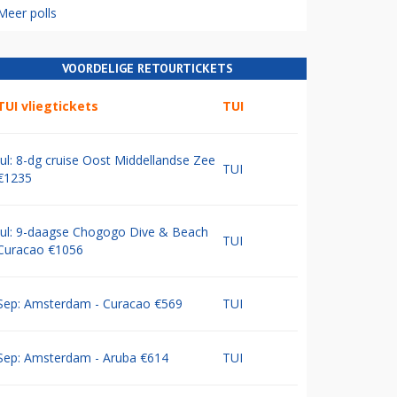
Meer polls
VOORDELIGE RETOURTICKETS
TUI vliegtickets
TUI
Jul: 8-dg cruise Oost Middellandse Zee
TUI
€1235
Jul: 9-daagse Chogogo Dive & Beach
TUI
Curacao €1056
Sep: Amsterdam - Curacao €569
TUI
Sep: Amsterdam - Aruba €614
TUI