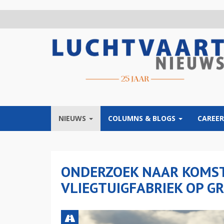
Overslaan
en
naar
de
inhoud
gaan
NIEUWS
COLUMNS & BLOGS
CAREER
ONDERZOEK NAAR KOMST
VLIEGTUIGFABRIEK OP G