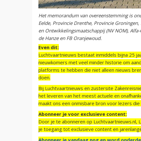
Het memorandum van overeenstemming is onde
Eelde, Provincie Drenthe, Provincie Groningen, 
en Ontwikkelingsmaatschappij (NV NOM), Alfa-Co
de Hanze en FB Oranjewoud.
Even dit:
Luchtvaartnieuws bestaat inmiddels bijna 25 jaa
nieuwkomers met veel minder historie om aand
platforms te hebben die niet alleen nieuws bre
doen.
Bij Luchtvaartnieuws en zustersite Zakenreisn
het leveren van het meest actuele en onafhankel
maakt ons een onmisbare bron voor lezers die g
Abonneer je voor exclusieve content:
Door je te abonneren op Luchtvaartnieuws.nl, 
je toegang tot exclusieve content en jarenlang
Abonneer je vandaag nog en word onderde