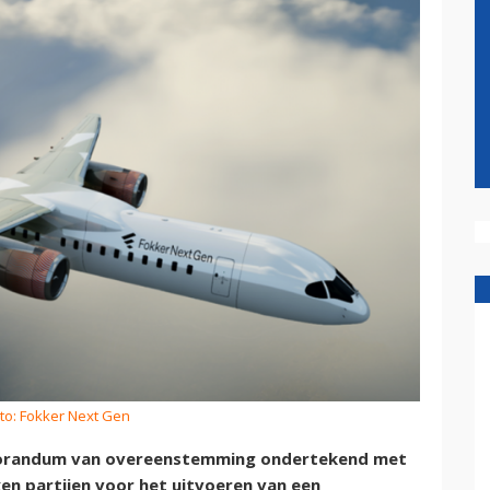
to: Fokker Next Gen
orandum van overeenstemming ondertekend met
en partijen voor het uitvoeren van een