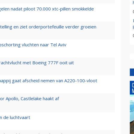
elen nadat piloot 70.000 xtc-pillen smokkelde
elling en ziet orderportefeuille verder groeien
chorting vluchten naar Tel Aviv
vrachtvlucht met Boeing 777F ooit uit
happij gaat afscheid nemen van A220-100-vloot
 Apollo, Castlelake haakt af
n de luchtvaart