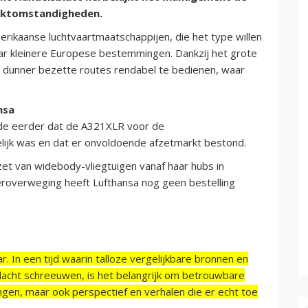
rktomstandigheden.
rikaanse luchtvaartmaatschappijen, die het type willen
aar kleinere Europese bestemmingen. Dankzij het grote
m dunner bezette routes rendabel te bedienen, waar
nsa
rde eerder dat de A321XLR voor de
kelijk was en dat er onvoldoende afzetmarkt bestond.
nzet van widebody-vliegtuigen vanaf haar hubs in
eroverweging heeft Lufthansa nog geen bestelling
r. In een tijd waarin talloze vergelijkbare bronnen en
acht schreeuwen, is het belangrijk om betrouwbare
ngen, maar ook perspectief en verhalen die er echt toe