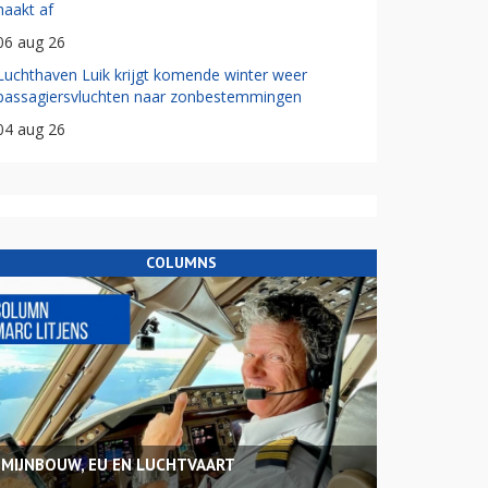
haakt af
06 aug 26
Luchthaven Luik krijgt komende winter weer
passagiersvluchten naar zonbestemmingen
04 aug 26
COLUMNS
MIJNBOUW, EU EN LUCHTVAART