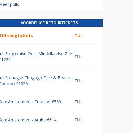
Meer polls
VOORDELIGE RETOURTICKETS
TUI vliegtickets
TUI
Jul: 8-dg cruise Oost Middellandse Zee
TUI
€1235
Jul: 9-daagse Chogogo Dive & Beach
TUI
Curacao €1056
Sep: Amsterdam - Curacao €569
TUI
Sep: Amsterdam - Aruba €614
TUI