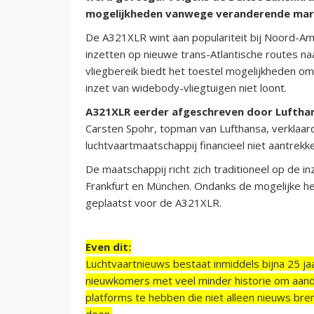
mogelijkheden vanwege veranderende ma
De A321XLR wint aan populariteit bij Noord-Ame
inzetten op nieuwe trans-Atlantische routes n
vliegbereik biedt het toestel mogelijkheden o
inzet van widebody-vliegtuigen niet loont.
A321XLR eerder afgeschreven door Luftha
Carsten Spohr, topman van Lufthansa, verklaa
luchtvaartmaatschappij financieel niet aantrek
De maatschappij richt zich traditioneel op de i
Frankfurt en München. Ondanks de mogelijke h
geplaatst voor de A321XLR.
Even dit:
Luchtvaartnieuws bestaat inmiddels bijna 25 jaa
nieuwkomers met veel minder historie om aand
platforms te hebben die niet alleen nieuws bre
doen.