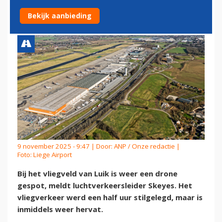
GESTOPT OM DRONE
Bekijk aanbieding
9 november 2025 - 9:47 | Door:
ANP / Onze redactie
|
Foto: Liege Airport
Bij het vliegveld van Luik is weer een drone
gespot, meldt luchtverkeersleider Skeyes. Het
vliegverkeer werd een half uur stilgelegd, maar is
inmiddels weer hervat.