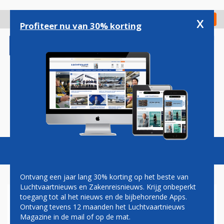
Overslaan
en
x
Digitaal Magazine
Registreer
Check in
naar
Profiteer nu van 30% korting
de
inhoud
gaan
Magazine
Podcasts
Vacatures
Toggl
naviga
Ontvang een jaar lang 30% korting op het beste van
Luchtvaartnieuws en Zakenreisnieuws. Krijg onbeperkt
toegang tot al het nieuws en de bijbehorende Apps.
VLIEGVERKEER LUCHTHAVEN
Ontvang tevens 12 maanden het Luchtvaartnieuws
LUIK WEER HALF UUR
Magazine in de mail of op de mat.