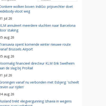
Donkere wolken boven IndiGo: prijsvechter doet
widebody-vloot weg
31 jul 26
KLM annuleert meerdere vluchten naar Barcelona
door staking
05 aug 26
Transavia opent komende winter nieuwe route
vanaf Brussels Airport
05 aug 26
Voormalig financieel directeur KLM Erik Swelheim
aan de slag bij ProRail
31 jul 26
Groningen vanaf nu verbonden met Esbjerg: 'scheelt
zeven uur rijden'
04 aug 26
Rusland trekt vliegvergunning Izhavia in wegens
zorgen over veiligheid