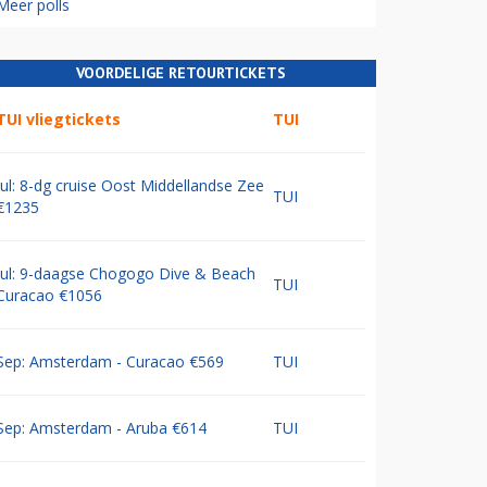
Meer polls
VOORDELIGE RETOURTICKETS
TUI vliegtickets
TUI
Jul: 8-dg cruise Oost Middellandse Zee
TUI
€1235
Jul: 9-daagse Chogogo Dive & Beach
TUI
Curacao €1056
Sep: Amsterdam - Curacao €569
TUI
Sep: Amsterdam - Aruba €614
TUI