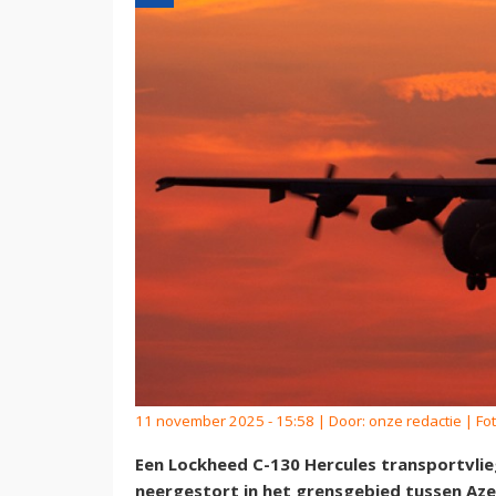
11 november 2025 - 15:58 | Door:
onze redactie
| Fot
Een Lockheed C-130 Hercules transportvlie
neergestort in het grensgebied tussen Azer