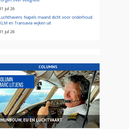
31 jul 26
Luchthavens Napels maand dicht voor onderhoud:
KLM en Transavia wijken uit
31 jul 26
COLUMNS
MIJNBOUW, EU EN LUCHTVAART