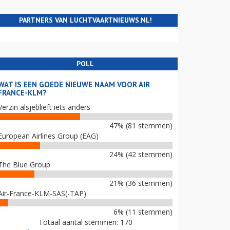
PARTNERS VAN LUCHTVAARTNIEUWS.NL!
POLL
WAT IS EEN GOEDE NIEUWE NAAM VOOR AIR
FRANCE-KLM?
Verzin alsjeblieft iets anders
47% (81 stemmen)
European Airlines Group (EAG)
24% (42 stemmen)
The Blue Group
21% (36 stemmen)
Air-France-KLM-SAS(-TAP)
6% (11 stemmen)
Totaal aantal stemmen: 170