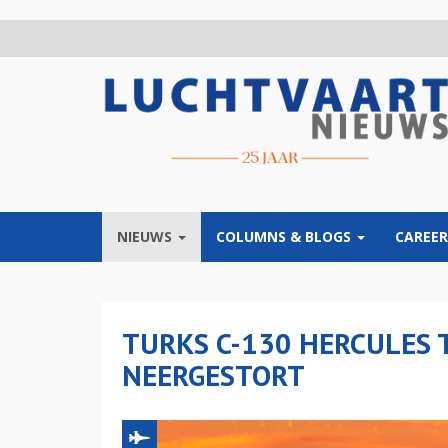
Overslaan
en
naar
de
inhoud
gaan
NIEUWS
COLUMNS & BLOGS
CAREER
TURKS C-130 HERCULES
NEERGESTORT