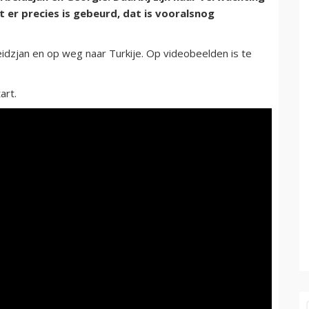
 er precies is gebeurd, dat is vooralsnog
idzjan en op weg naar Turkije. Op videobeelden is te
art.