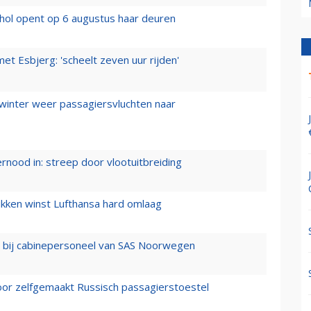
hol opent op 6 augustus haar deuren
t Esbjerg: 'scheelt zeven uur rijden'
 winter weer passagiersvluchten naar
ernood in: streep door vlootuitbreiding
ukken winst Lufthansa hard omlaag
 bij cabinepersoneel van SAS Noorwegen
voor zelfgemaakt Russisch passagierstoestel