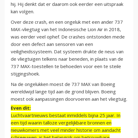
hij. Hij denkt dat er daarom ook eerder een uitspraak
kan volgen.
Over deze crash, en een ongeluk met een ander 737
MAX-vliegtuig van het Indonesische Lion Air in 2018,
was eerder veel ophef. De crashes ontstonden mede
door een defect aan sensoren van een
veiligheidssysteem. Dat systeem drukte de neus van
de vliegtuigen telkens naar beneden, in plaats van de
737 MAX-toestellen te behoeden voor een te steile
stijgingshoek.
Na de ongelukken moest de 737 MAX van Boeing
wereldwijd lange tijd aan de grond blijven. Boeing
moest ook aanpassingen doorvoeren aan het vliegtuig.
Even dit:
Luchtvaartnieuws bestaat inmiddels bijna 25 jaar. In
een tijd waarin talloze vergelijkbare bronnen en
nieuwkomers met veel minder historie om aandacht
schreeuwen, is het belangrijk om betrouwbare