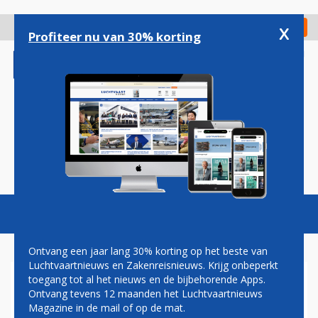
Overslaan
en
x
Digitaal Magazine
Registreer
Check in
naar
Profiteer nu van 30% korting
de
inhoud
gaan
Magazine
Podcasts
Vacatures
Toggl
naviga
Ontvang een jaar lang 30% korting op het beste van
Luchtvaartnieuws en Zakenreisnieuws. Krijg onbeperkt
toegang tot al het nieuws en de bijbehorende Apps.
BOEING SCHIKT MET
Ontvang tevens 12 maanden het Luchtvaartnieuws
MEERDERE NABESTAANDEN
Magazine in de mail of op de mat.