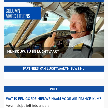
MIJNBOUW, EU EN LUCHTVAART
PARTNERS VAN LUCHTVAARTNIEUWS.NL!
POLL
WAT IS EEN GOEDE NIEUWE NAAM VOOR AIR FRANCE-KLM?
Verzin alsjeblieft iets anders