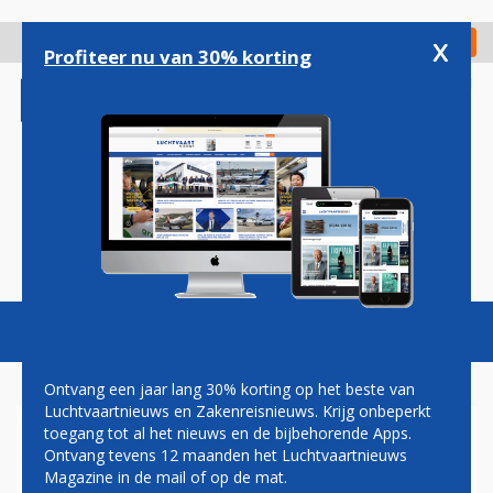
Overslaan
en
x
Digitaal Magazine
Registreer
Check in
naar
Profiteer nu van 30% korting
de
inhoud
gaan
Magazine
Podcasts
Vacatures
Toggl
naviga
Ontvang een jaar lang 30% korting op het beste van
Luchtvaartnieuws en Zakenreisnieuws. Krijg onbeperkt
toegang tot al het nieuws en de bijbehorende Apps.
LVN PODCAST: POLITIEK AAN
Ontvang tevens 12 maanden het Luchtvaartnieuws
ZET OM LUCHTHAVENS TE
Magazine in de mail of op de mat.