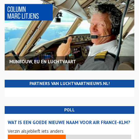
MIJNBOUW, EU EN LUCHTVAART
PARTNERS VAN LUCHTVAARTNIEUWS.NL!
POLL
WAT IS EEN GOEDE NIEUWE NAAM VOOR AIR FRANCE-KLM?
Verzin alsjeblieft iets anders