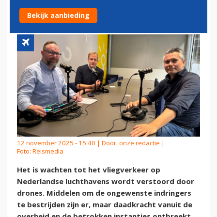
BESCHERMEN TEGEN DRONES
Bekijk aanbieding
12 november 2025 - 15:40 | Door:
onze redactie
|
Foto: Reismedia
Het is wachten tot het vliegverkeer op
Nederlandse luchthavens wordt verstoord door
drones. Middelen om de ongewenste indringers
te bestrijden zijn er, maar daadkracht vanuit de
overheid en de betrokken instanties ontbreekt.