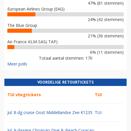
47% (81 stemmen)
European Airlines Group (EAG)
24% (42 stemmen)
The Blue Group
21% (36 stemmen)
Air-France-KLM-SAS(-TAP)
6% (11 stemmen)
Totaal aantal stemmen: 170
Meer polls
VOORDELIGE RETOURTICKETS
TUI vliegtickets
TUI
Jul: 8-dg cruise Oost Middellandse Zee €1235
TUI
Jul: 9-daagse Chogogo Dive & Beach Curacao