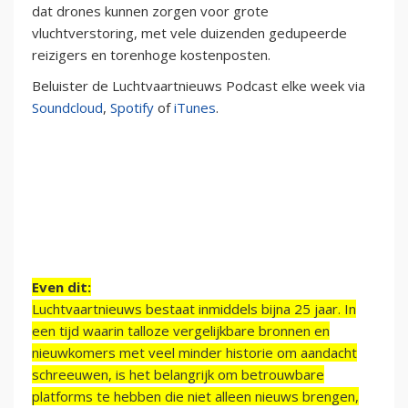
dat drones kunnen zorgen voor grote
vluchtverstoring, met vele duizenden gedupeerde
reizigers en torenhoge kostenposten.
Beluister de Luchtvaartnieuws Podcast elke week via
Soundcloud
,
Spotify
of
iTunes
.
Even dit:
Luchtvaartnieuws bestaat inmiddels bijna 25 jaar. In
een tijd waarin talloze vergelijkbare bronnen en
nieuwkomers met veel minder historie om aandacht
schreeuwen, is het belangrijk om betrouwbare
platforms te hebben die niet alleen nieuws brengen,