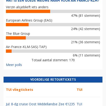
WAT IS EEN GOEDE NIEUWE NAAM VOOR AIR FRANCE-KLM?
Verzin alsjeblieft iets anders
47% (81 stemmen)
European Airlines Group (EAG)
24% (42 stemmen)
The Blue Group
21% (36 stemmen)
Air-France-KLM-SAS(-TAP)
6% (11 stemmen)
Totaal aantal stemmen: 170
Meer polls
VOORDELIGE RETOURTICKETS
TUI vliegtickets
TUI
Jul: 8-dg cruise Oost Middellandse Zee €1235
TUI