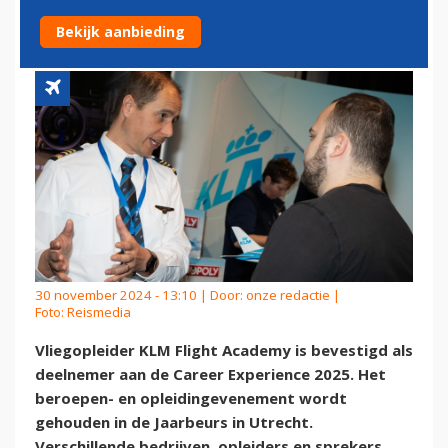
CAREER EXPERIENCE 2025
Bekijk aanbieding
30 november 2024 - 13:10 | Door:
onze redactie
|
Foto: Reismedia
Vliegopleider KLM Flight Academy is bevestigd als
deelnemer aan de Career Experience 2025. Het
beroepen- en opleidingevenement wordt
gehouden in de Jaarbeurs in Utrecht.
Verschillende bedrijven, opleiders en sprekers