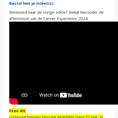
Bestel hier je ticket(s).
Benieuwd naar de vorige editie? Bekijk hieronder de
aftermovie van de Career Experience 2024.
Even dit:
Luchtvaartnieuws bestaat inmiddels bijna 25 jaar. In