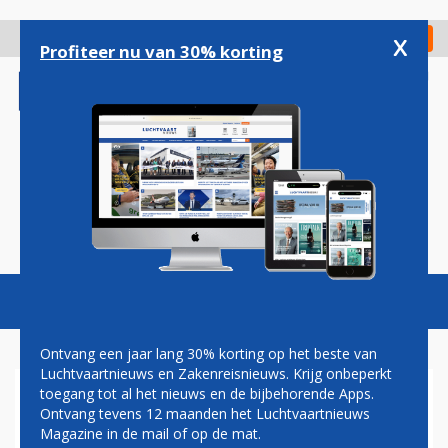
Overslaan
en
x
Digitaal Magazine
Registreer
Check in
naar
Profiteer nu van 30% korting
de
inhoud
gaan
Magazine
Podcasts
Vacatures
Toggl
naviga
Ontvang een jaar lang 30% korting op het beste van
Luchtvaartnieuws en Zakenreisnieuws. Krijg onbeperkt
toegang tot al het nieuws en de bijbehorende Apps.
KLM FLIGHT ACADEMY
Ontvang tevens 12 maanden het Luchtvaartnieuws
BEVESTIGD ALS DEELNEMER
Magazine in de mail of op de mat.