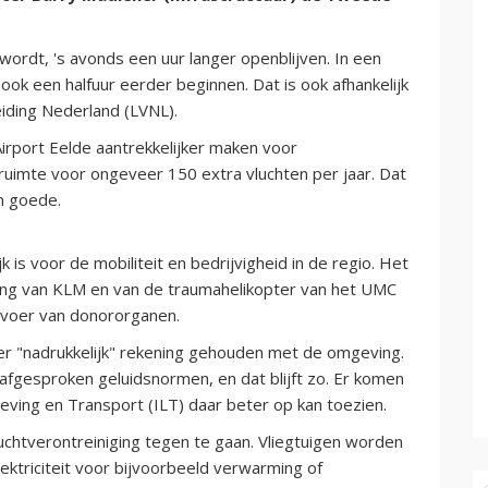
 wordt, 's avonds een uur langer openblijven. In een
ook een halfuur eerder beginnen. Dat is ook afhankelijk
eiding Nederland (LVNL).
rport Eelde aantrekkelijker maken voor
ruimte voor ongeveer 150 extra vluchten per jaar. Dat
en goede.
 is voor de mobiliteit en bedrijvigheid in de regio. Het
iding van KLM en van de traumahelikopter van het UMC
rvoer van donororganen.
er "nadrukkelijk" rekening gehouden met de omgeving.
e afgesproken geluidsnormen, en dat blijft zo. Er komen
ving en Transport (ILT) daar beter op kan toezien.
tverontreiniging tegen te gaan. Vliegtuigen worden
lektriciteit voor bijvoorbeeld verwarming of