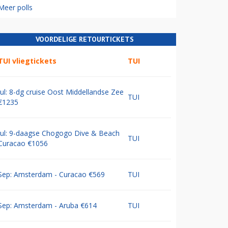
Meer polls
VOORDELIGE RETOURTICKETS
TUI vliegtickets
TUI
Jul: 8-dg cruise Oost Middellandse Zee
TUI
€1235
Jul: 9-daagse Chogogo Dive & Beach
TUI
Curacao €1056
Sep: Amsterdam - Curacao €569
TUI
Sep: Amsterdam - Aruba €614
TUI