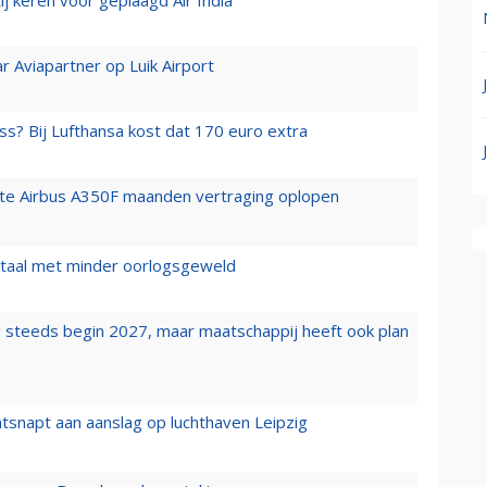
j keren voor geplaagd Air India
r Aviapartner op Luik Airport
ss? Bij Lufthansa kost dat 170 euro extra
rste Airbus A350F maanden vertraging oplopen
wartaal met minder oorlogsgeweld
 steeds begin 2027, maar maatschappij heeft ook plan
tsnapt aan aanslag op luchthaven Leipzig