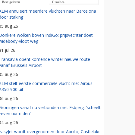
Best gelezen
Crashes
KLM annuleert meerdere vluchten naar Barcelona
door staking
05 aug 26
Donkere wolken boven IndiGo: prijsvechter doet
widebody-vloot weg
31 jul 26
Transavia opent komende winter nieuwe route
vanaf Brussels Airport
05 aug 26
KLM stelt eerste commerciële vlucht met Airbus
A350-900 uit
06 aug 26
Groningen vanaf nu verbonden met Esbjerg: 'scheelt
zeven uur rijden'
04 aug 26
easyJet wordt overgenomen door Apollo, Castlelake