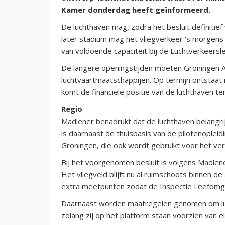
Kamer donderdag heeft geïnformeerd.
De luchthaven mag, zodra het besluit definitief
later stadium mag het vliegverkeer 's morgens 
van voldoende capaciteit bij de Luchtverkeersl
De langere openingstijden moeten Groningen Ai
luchtvaartmaatschappijen. Op termijn ontstaat 
komt de financiële positie van de luchthaven t
Regio
Madlener benadrukt dat de luchthaven belangrijk
is daarnaast de thuisbasis van de pilotenople
Groningen, die ook wordt gebruikt voor het ve
Bij het voorgenomen besluit is volgens Madlen
Het vliegveld blijft nu al ruimschoots binnen d
extra meetpunten zodat de Inspectie Leefomge
Daarnaast worden maatregelen genomen om luch
zolang zij op het platform staan voorzien van e