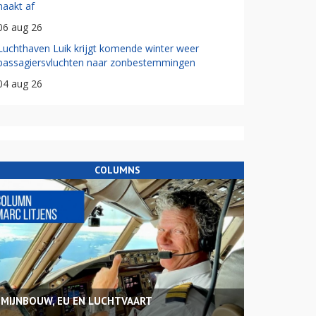
haakt af
06 aug 26
Luchthaven Luik krijgt komende winter weer
passagiersvluchten naar zonbestemmingen
04 aug 26
COLUMNS
MIJNBOUW, EU EN LUCHTVAART