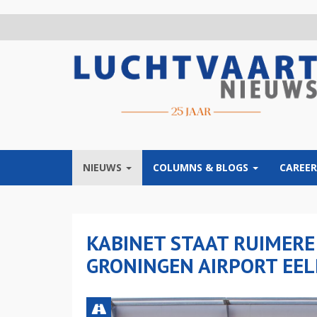
Overslaan
en
naar
de
inhoud
gaan
NIEUWS
COLUMNS & BLOGS
CAREER
KABINET STAAT RUIMERE
GRONINGEN AIRPORT EEL