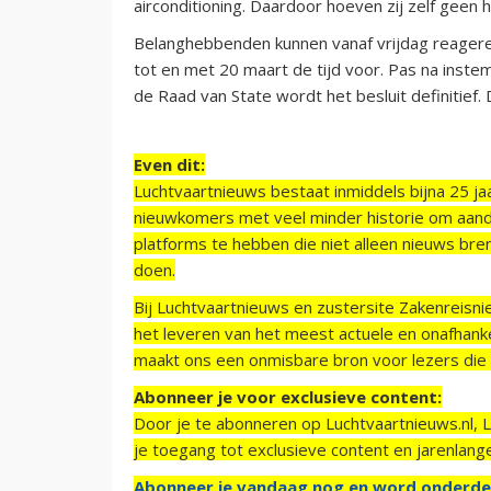
airconditioning. Daardoor hoeven zij zelf geen 
Belanghebbenden kunnen vanaf vrijdag reagere
tot en met 20 maart de tijd voor. Pas na ins
de Raad van State wordt het besluit definitief. 
Even dit:
Luchtvaartnieuws bestaat inmiddels bijna 25 jaa
nieuwkomers met veel minder historie om aand
platforms te hebben die niet alleen nieuws bre
doen.
Bij Luchtvaartnieuws en zustersite Zakenreisn
het leveren van het meest actuele en onafhankel
maakt ons een onmisbare bron voor lezers die g
Abonneer je voor exclusieve content:
Door je te abonneren op Luchtvaartnieuws.nl, 
je toegang tot exclusieve content en jarenlang
Abonneer je vandaag nog en word onderde