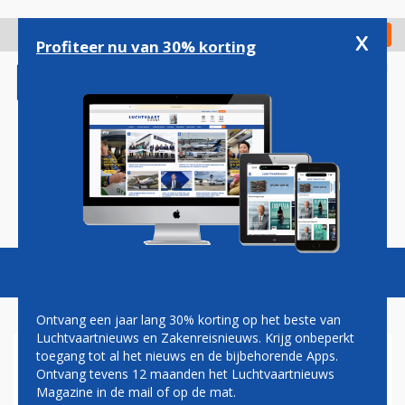
Overslaan
en
x
Digitaal Magazine
Registreer
Check in
naar
Profiteer nu van 30% korting
de
inhoud
gaan
Magazine
Podcasts
Vacatures
Toggl
naviga
Ontvang een jaar lang 30% korting op het beste van
Luchtvaartnieuws en Zakenreisnieuws. Krijg onbeperkt
toegang tot al het nieuws en de bijbehorende Apps.
SKY EXPRESS GESTART MET
Ontvang tevens 12 maanden het Luchtvaartnieuws
CHARTERVLUCHTEN VANAF
Magazine in de mail of op de mat.