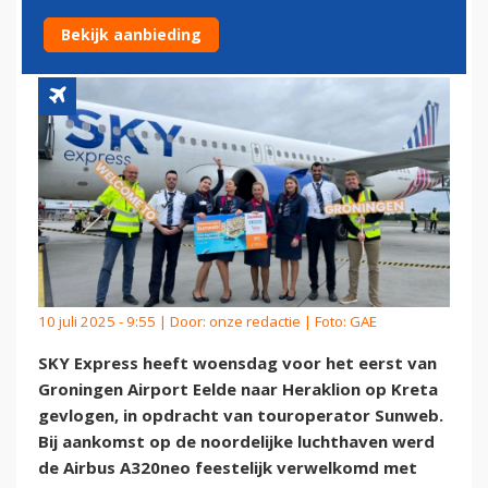
GRONINGEN AIRPORT
Bekijk aanbieding
10 juli 2025 - 9:55 | Door:
onze redactie
| Foto: GAE
SKY Express heeft woensdag voor het eerst van
Groningen Airport Eelde naar Heraklion op Kreta
gevlogen, in opdracht van touroperator Sunweb.
Bij aankomst op de noordelijke luchthaven werd
de Airbus A320neo feestelijk verwelkomd met