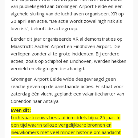
van publieksgeld aan Groningen Airport Eelde en een
algehele sluiting van de luchthaven organiseert XR op
20 april een actie. “De actie wordt zowel high risk als
low risk”, belooft de actiegroep.
Eerder dit jaar organiseerde XR al demonstraties op
Maastricht Aachen Airport en Eindhoven Airport. Die
verliepen zonder al te grote incidenten. Bij eerdere
acties, zoals op Schiphol en Eindhoven, werden hekken
vernield en vliegtuigen beschadigd.
Groningen Airport Eelde wilde desgevraagd geen
reactie geven op de aanstaande acties. Er staat voor
zaterdag één vlucht gepland: een vakantiecharter van
Corendon naar Antalya.
Even dit:
Luchtvaartnieuws bestaat inmiddels bijna 25 jaar. In
een tijd waarin talloze vergelijkbare bronnen en
nieuwkomers met veel minder historie om aandacht