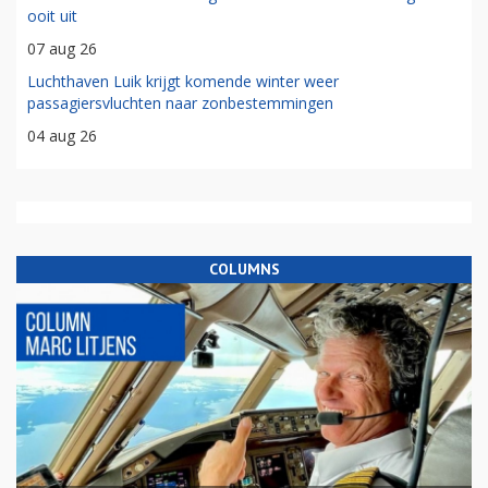
ooit uit
07 aug 26
Luchthaven Luik krijgt komende winter weer
passagiersvluchten naar zonbestemmingen
04 aug 26
COLUMNS