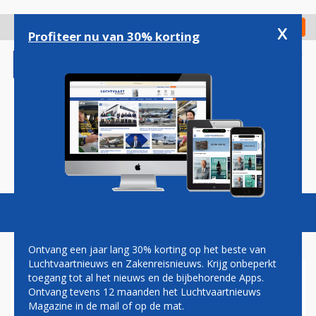
Overslaan
en
x
Digitaal Magazine
Registreer
Check in
naar
Profiteer nu van 30% korting
de
inhoud
gaan
Magazine
Podcasts
Vacatures
Toggl
naviga
Ontvang een jaar lang 30% korting op het beste van
Luchtvaartnieuws en Zakenreisnieuws. Krijg onbeperkt
toegang tot al het nieuws en de bijbehorende Apps.
'LELYSTAD AIRPORT EN
Ontvang tevens 12 maanden het Luchtvaartnieuws
GRONINGEN AIRPORT ZIJN
Magazine in de mail of op de mat.