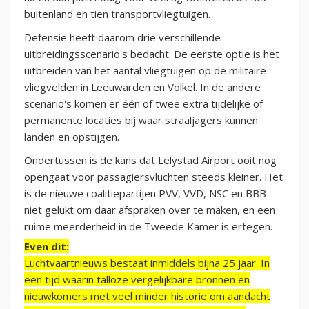
buitenland en tien transportvliegtuigen.
Defensie heeft daarom drie verschillende
uitbreidingsscenario's bedacht. De eerste optie is het
uitbreiden van het aantal vliegtuigen op de militaire
vliegvelden in Leeuwarden en Volkel. In de andere
scenario's komen er één of twee extra tijdelijke of
permanente locaties bij waar straaljagers kunnen
landen en opstijgen.
Ondertussen is de kans dat Lelystad Airport ooit nog
opengaat voor passagiersvluchten steeds kleiner. Het
is de nieuwe coalitiepartijen PVV, VVD, NSC en BBB
niet gelukt om daar afspraken over te maken, en een
ruime meerderheid in de Tweede Kamer is ertegen.
Even dit:
Luchtvaartnieuws bestaat inmiddels bijna 25 jaar. In
een tijd waarin talloze vergelijkbare bronnen en
nieuwkomers met veel minder historie om aandacht