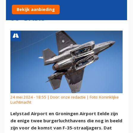
NOG OPTIES VOOR NIEUWE F-
Bekijk aanbieding
35-BASIS'
24 mei 2024 - 18:55 | Door:
onze redactie
| Foto: Koninklijke
Luchtmacht
Lelystad Airport en Groningen Airport Eelde zijn
de enige twee burgerluchthavens die nog in beeld
zijn voor de komst van F-35-straaljagers. Dat