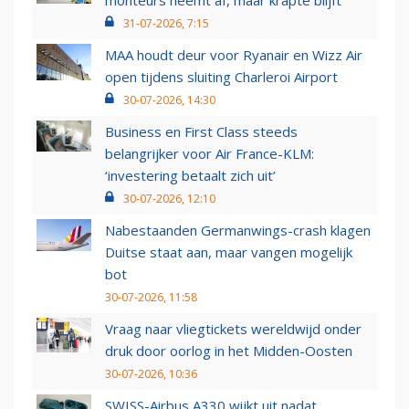
monteurs neemt af, maar krapte blijft
31-07-2026, 7:15
MAA houdt deur voor Ryanair en Wizz Air
open tijdens sluiting Charleroi Airport
30-07-2026, 14:30
Business en First Class steeds
belangrijker voor Air France-KLM:
‘investering betaalt zich uit’
30-07-2026, 12:10
Nabestaanden Germanwings-crash klagen
Duitse staat aan, maar vangen mogelijk
bot
30-07-2026, 11:58
Vraag naar vliegtickets wereldwijd onder
druk door oorlog in het Midden-Oosten
30-07-2026, 10:36
SWISS-Airbus A330 wijkt uit nadat