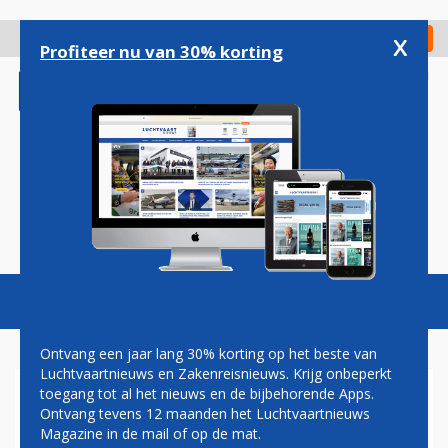
Overslaan
en
x
Digitaal Magazine
Registreer
Check in
naar
Profiteer nu van 30% korting
de
inhoud
gaan
Magazine
Podcasts
Vacatures
Toggl
naviga
Ontvang een jaar lang 30% korting op het beste van
Luchtvaartnieuws en Zakenreisnieuws. Krijg onbeperkt
toegang tot al het nieuws en de bijbehorende Apps.
BOEING VERKOOPT
Ontvang tevens 12 maanden het Luchtvaartnieuws
NAVIGATIETAK JEPPESEN EN
Magazine in de mail of op de mat.