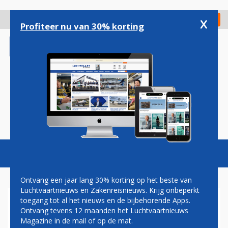
Overslaan
en
x
Digitaal Magazine
Registreer
Check in
naar
Profiteer nu van 30% korting
de
inhoud
gaan
Magazine
Podcasts
Vacatures
Toggl
naviga
Ontvang een jaar lang 30% korting op het beste van
Luchtvaartnieuws en Zakenreisnieuws. Krijg onbeperkt
toegang tot al het nieuws en de bijbehorende Apps.
DRONE GESPOT BIJ
Ontvang tevens 12 maanden het Luchtvaartnieuws
LUCHTHAVEN MÜNCHEN:
Magazine in de mail of op de mat.