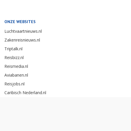
ONZE WEBSITES
Luchtvaartnieuws.nl
Zakenreisnieuws.nl
Triptalk.nl
Reisbizz.nl
Reismedia.nl
Aviabanen.nl
Reisjobs.nl
Caribisch Nederland.nl
Careerexperience.nl
Zakenreisawards.nl