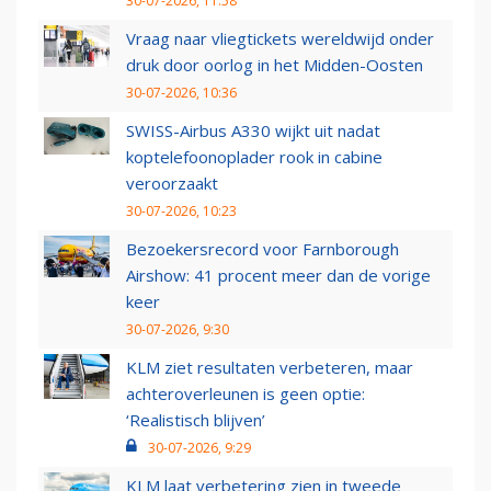
30-07-2026, 11:58
Vraag naar vliegtickets wereldwijd onder
druk door oorlog in het Midden-Oosten
30-07-2026, 10:36
SWISS-Airbus A330 wijkt uit nadat
koptelefoonoplader rook in cabine
veroorzaakt
30-07-2026, 10:23
Bezoekersrecord voor Farnborough
Airshow: 41 procent meer dan de vorige
keer
30-07-2026, 9:30
KLM ziet resultaten verbeteren, maar
achteroverleunen is geen optie:
‘Realistisch blijven’
30-07-2026, 9:29
KLM laat verbetering zien in tweede