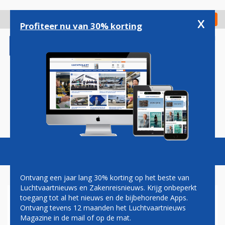
Overslaan
en
x
Digitaal Magazine
Registreer
Check in
naar
Profiteer nu van 30% korting
de
inhoud
gaan
Magazine
Podcasts
Vacatures
Toggl
naviga
Ontvang een jaar lang 30% korting op het beste van
Luchtvaartnieuws en Zakenreisnieuws. Krijg onbeperkt
toegang tot al het nieuws en de bijbehorende Apps.
OUD-MINISTER DE GEUS
Ontvang tevens 12 maanden het Luchtvaartnieuws
GAAT BEMIDDELEN IN CAO-
Magazine in de mail of op de mat.