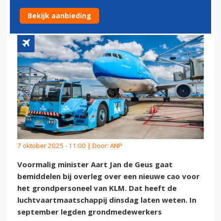
CONFLICT KLM
Bekijk aanbieding
7 oktober 2025 - 11:00 | Door:
ANP
Voormalig minister Aart Jan de Geus gaat
bemiddelen bij overleg over een nieuwe cao voor
het grondpersoneel van KLM. Dat heeft de
luchtvaartmaatschappij dinsdag laten weten. In
september legden grondmedewerkers