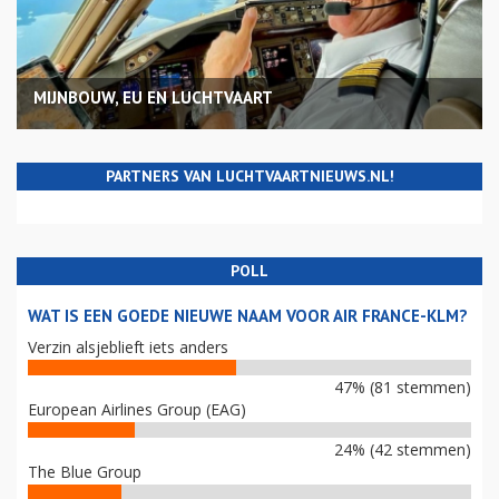
MIJNBOUW, EU EN LUCHTVAART
PARTNERS VAN LUCHTVAARTNIEUWS.NL!
POLL
WAT IS EEN GOEDE NIEUWE NAAM VOOR AIR FRANCE-KLM?
Verzin alsjeblieft iets anders
47% (81 stemmen)
European Airlines Group (EAG)
24% (42 stemmen)
The Blue Group