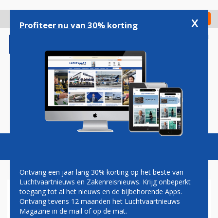
Overslaan
en
x
Digitaal Magazine
Registreer
Check in
naar
Profiteer nu van 30% korting
de
inhoud
gaan
Magazine
Podcasts
Vacatures
Toggl
naviga
Ontvang een jaar lang 30% korting op het beste van
Luchtvaartnieuws en Zakenreisnieuws. Krijg onbeperkt
toegang tot al het nieuws en de bijbehorende Apps.
JAN LOKHOFF: KLM EN VVD
Ontvang tevens 12 maanden het Luchtvaartnieuws
NEGATIEF OVER
Magazine in de mail of op de mat.