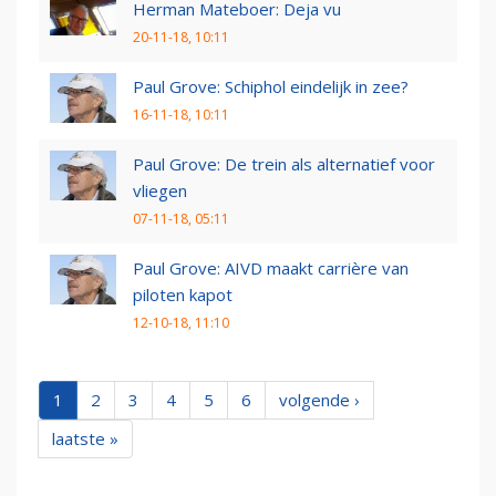
Herman Mateboer: Deja vu
20-11-18, 10:11
Paul Grove: Schiphol eindelijk in zee?
16-11-18, 10:11
Paul Grove: De trein als alternatief voor
vliegen
07-11-18, 05:11
Paul Grove: AIVD maakt carrière van
piloten kapot
12-10-18, 11:10
1
2
3
4
5
6
volgende ›
laatste »