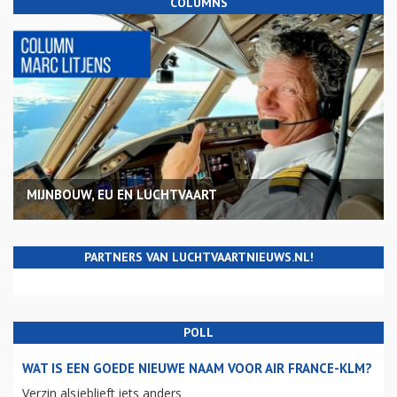
COLUMNS
MIJNBOUW, EU EN LUCHTVAART
PARTNERS VAN LUCHTVAARTNIEUWS.NL!
POLL
WAT IS EEN GOEDE NIEUWE NAAM VOOR AIR FRANCE-KLM?
Verzin alsjeblieft iets anders