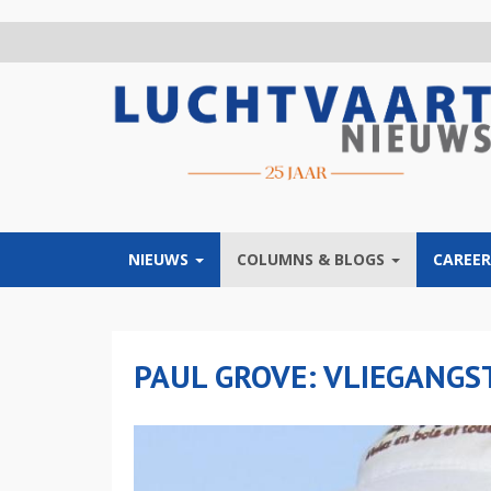
Overslaan
en
naar
de
inhoud
gaan
NIEUWS
COLUMNS & BLOGS
CAREER
PAUL GROVE: VLIEGANGS