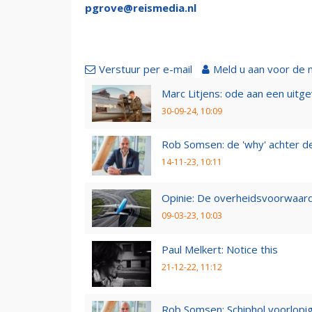
pgrove@reismedia.nl
Verstuur per e-mail
Meld u aan voor de 
Marc Litjens: ode aan een uitg
30-09-24, 10:09
Rob Somsen: de 'why' achter d
14-11-23, 10:11
Opinie: De overheidsvoorwaarde
09-03-23, 10:03
Paul Melkert: Notice this
21-12-22, 11:12
Rob Somsen: Schiphol voorlopig