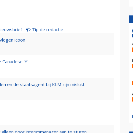
nieuwsbrief
Tip de redactie
evlogen icoon
e Canadese 'Y'
n en de staatsagent bij KLM zijn mislukt
 alleen door interimmanager aan te sturen