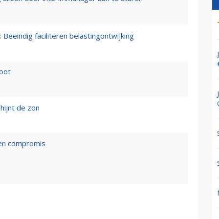
 Beëindig faciliteren belastingontwijking
loot
hijnt de zon
een compromis
g