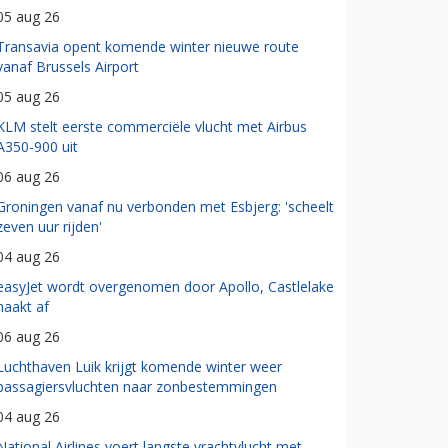
05 aug 26
Transavia opent komende winter nieuwe route
vanaf Brussels Airport
05 aug 26
KLM stelt eerste commerciële vlucht met Airbus
A350-900 uit
06 aug 26
Groningen vanaf nu verbonden met Esbjerg: 'scheelt
zeven uur rijden'
04 aug 26
easyJet wordt overgenomen door Apollo, Castlelake
haakt af
06 aug 26
Luchthaven Luik krijgt komende winter weer
passagiersvluchten naar zonbestemmingen
04 aug 26
National Airlines voert langste vrachtvlucht met