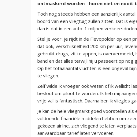
ontmaskerd worden - horen niet en nooit th
Toch nog steeds hebben een aanzienlijk aantal
boord van een vliegtuig zullen zitten. Dat is e
dan is dat in een auto. 1 miljoen verkeersdoden
Stel je voor, je rijdt in de Flevopolder op een
dat ook, verschilsnelheid 200 km per uur, leven
gebruikt drugs, zit te appen, is oververmoeid, h
band en dat alles terwijl hij u passeert op nog 
Op het totaalaantal vluchten is een ongeval bi
te vliegen.
Zelf wilde ik vroeger ook weten of ik wellicht 
besloot om piloot te worden. Ik heb mij aangem
vrije val is fantastisch. Daarna ben ik vliegles 
Je kan de hele vliegmarkt goed voorstellen als
voldoende financiële middelen hebben om zeer l
gekozen airline, zich vliegend te laten verplaa
aanvaardbaar tarief laten vervoeren.