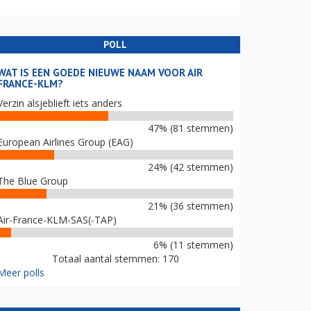
POLL
WAT IS EEN GOEDE NIEUWE NAAM VOOR AIR
FRANCE-KLM?
Verzin alsjeblieft iets anders
47% (81 stemmen)
European Airlines Group (EAG)
24% (42 stemmen)
The Blue Group
21% (36 stemmen)
Air-France-KLM-SAS(-TAP)
6% (11 stemmen)
Totaal aantal stemmen: 170
Meer polls