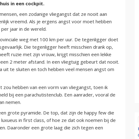
uis in een cockpit.
 mensen, een zodanige vliegangst dat ze nooit aan
igenlijk vreemd. Als je ergens angst voor moet hebben
 per jaar in de wereld.
 provinciale weg met 100 km per uur. De tegenligger doet
sgevaarlijk. Die tegenligger heeft misschien drank op,
eeft ruzie met zijn vrouw, krijgt misschien een lekke
geen 2 meter afstand. In een vliegtuig gebeurt dat nooit.
jna uit te sluiten en toch hebben veel mensen angst om
last zou hebben van een vorm van vliegangst, toen ik
eld bij een parachutistenclub. Een aanrader, vooral de
gaan nemen.
 een grote pyramide. De top, dat zijn de happy few die
uxueus in first class, of hoe ze dat ook noemen bij de
tsen. Daaronder een grote laag die zich tegen een