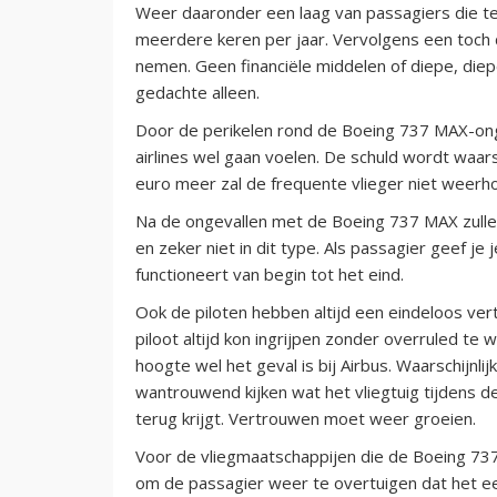
Weer daaronder een laag van passagiers die teg
meerdere keren per jaar. Vervolgens een toch d
nemen. Geen financiële middelen of diepe, diepe
gedachte alleen.
Door de perikelen rond de Boeing 737 MAX-onge
airlines wel gaan voelen. De schuld wordt waars
euro meer zal de frequente vlieger niet weerh
Na de ongevallen met de Boeing 737 MAX zullen
en zeker niet in dit type. Als passagier geef j
functioneert van begin tot het eind.
Ook de piloten hebben altijd een eindeloos ve
piloot altijd kon ingrijpen zonder overruled t
hoogte wel het geval is bij Airbus. Waarschijnli
wantrouwend kijken wat het vliegtuig tijdens de
terug krijgt. Vertrouwen moet weer groeien.
Voor de vliegmaatschappijen die de Boeing 737
om de passagier weer te overtuigen dat het een