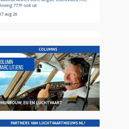
Boeing 777F ooit uit
07 aug 26
COLUMNS
MIJNBOUW, EU EN LUCHTVAART
PARTNERS VAN LUCHTVAARTNIEUWS.NL!