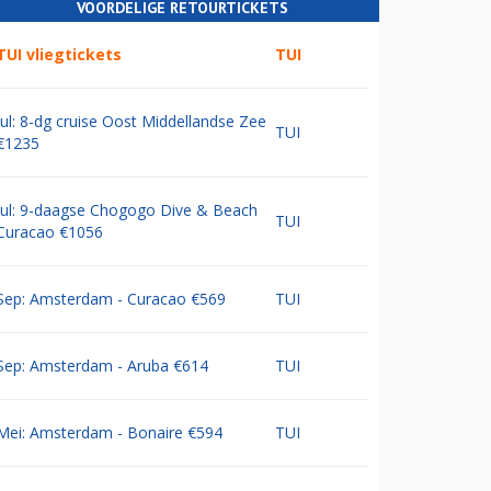
VOORDELIGE RETOURTICKETS
TUI vliegtickets
TUI
Jul: 8-dg cruise Oost Middellandse Zee
TUI
€1235
Jul: 9-daagse Chogogo Dive & Beach
TUI
Curacao €1056
Sep: Amsterdam - Curacao €569
TUI
Sep: Amsterdam - Aruba €614
TUI
Mei: Amsterdam - Bonaire €594
TUI