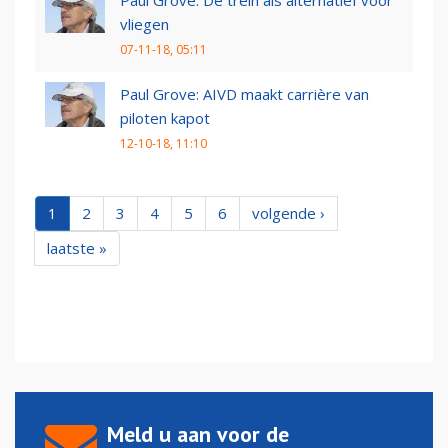
Paul Grove: De trein als alternatief voor
vliegen
07-11-18, 05:11
Paul Grove: AIVD maakt carrière van
piloten kapot
12-10-18, 11:10
1
2
3
4
5
6
volgende ›
laatste »
Meld u aan voor de