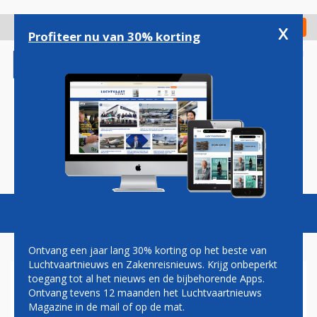
Overslaan
en
x
Digitaal Magazine
Registreer
Check in
naar
Profiteer nu van 30% korting
de
inhoud
gaan
Magazine
Podcasts
Vacatures
Toggl
naviga
Ontvang een jaar lang 30% korting op het beste van
Luchtvaartnieuws en Zakenreisnieuws. Krijg onbeperkt
toegang tot al het nieuws en de bijbehorende Apps.
PAUL GROVE: VOORBEREIDEN
Ontvang tevens 12 maanden het Luchtvaartnieuws
OP DE TOEKOMST
Magazine in de mail of op de mat.