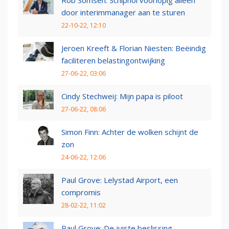
Rob Somsen: Schiphol voorlopig alleen
door interimmanager aan te sturen
22-10-22, 12:10
Jeroen Kreeft & Florian Niesten: Beëindig
faciliteren belastingontwijking
27-06-22, 03:06
Cindy Stechweij: Mijn papa is piloot
27-06-22, 08:06
Simon Finn: Achter de wolken schijnt de
zon
24-06-22, 12:06
Paul Grove: Lelystad Airport, een
compromis
28-02-22, 11:02
Paul Grove: De juiste beslissing