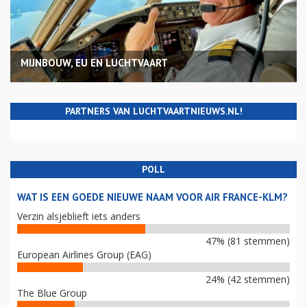
MIJNBOUW, EU EN LUCHTVAART
PARTNERS VAN LUCHTVAARTNIEUWS.NL!
POLL
WAT IS EEN GOEDE NIEUWE NAAM VOOR AIR FRANCE-KLM?
Verzin alsjeblieft iets anders
47% (81 stemmen)
European Airlines Group (EAG)
24% (42 stemmen)
The Blue Group