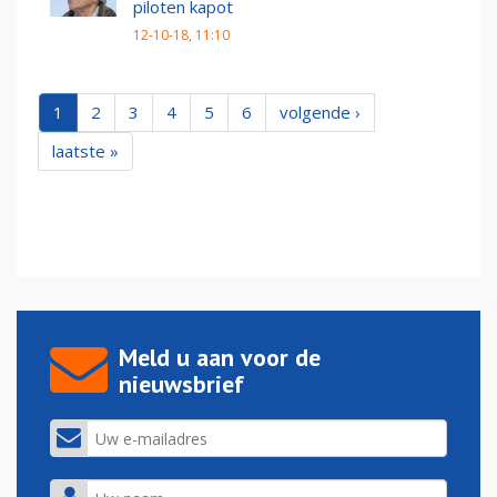
piloten kapot
12-10-18, 11:10
1
2
3
4
5
6
volgende ›
laatste »
Meld u aan voor de
nieuwsbrief