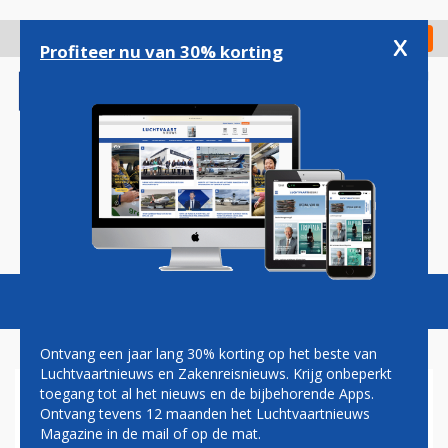
Overslaan
en
x
Digitaal Magazine
Registreer
Check in
naar
Profiteer nu van 30% korting
de
inhoud
gaan
Magazine
Podcasts
Vacatures
Toggl
naviga
Ontvang een jaar lang 30% korting op het beste van
Luchtvaartnieuws en Zakenreisnieuws. Krijg onbeperkt
toegang tot al het nieuws en de bijbehorende Apps.
HERMAN MATEBOER:
Ontvang tevens 12 maanden het Luchtvaartnieuws
ONWERKELIJK
Magazine in de mail of op de mat.