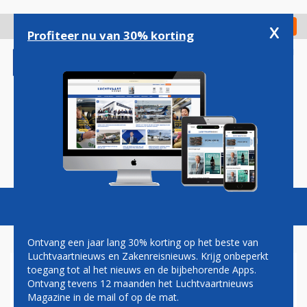
Overslaan
en
x
Digitaal Magazine
Registreer
Check in
naar
Profiteer nu van 30% korting
de
inhoud
gaan
Magazine
Podcasts
Vacatures
Toggl
naviga
Ontvang een jaar lang 30% korting op het beste van
Luchtvaartnieuws en Zakenreisnieuws. Krijg onbeperkt
toegang tot al het nieuws en de bijbehorende Apps.
CINDY STECHWEIJ: MIJN PAPA
Ontvang tevens 12 maanden het Luchtvaartnieuws
IS PILOOT
Magazine in de mail of op de mat.