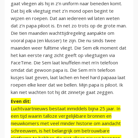
gaat vliegen als hij in z’n uniform naar beneden komt.
Dat bij elk vliegtuig met z’n mond open begint te
wijzen en roepen. Dat aan iedereen wil laten weten
dat z’n papa piloot is. En net zo trots op de grote man.
Die tien maanden wachttijdregeling aanpakte om
vooral papa (en klusser) te zijn. Die nu sinds twee
maanden weer fulltime vliegt. Die Sem elk moment dat
het kan eerste rang zicht geeft op vliegtuigen via
FaceTime. Die Sem laat knuffelen met m’n telefoon
omdat dat gewoon papa is. Die Sem m’n telefoon
kusjes laat geven, laat lachen en heel hard papaaa laat
roepen elke keer dat we bellen. Mijn papa is piloot. Ik
kan niet wachten tot hij dit zinnetje gaat zeggen.
Even dit:
Luchtvaartnieuws bestaat inmiddels bijna 25 jaar. In
een tijd waarin talloze vergelijkbare bronnen en
nieuwkomers met veel minder historie om aandacht
schreeuwen, is het belangrijk om betrouwbare