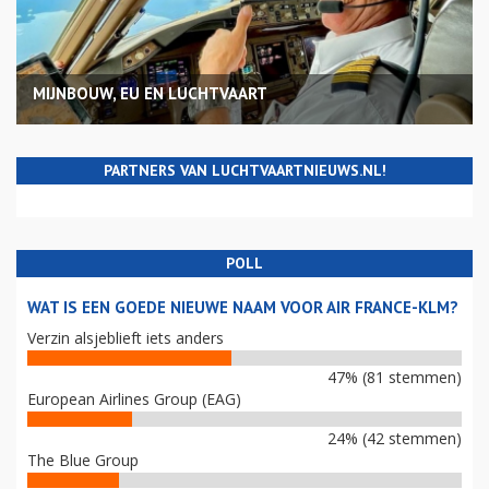
MIJNBOUW, EU EN LUCHTVAART
PARTNERS VAN LUCHTVAARTNIEUWS.NL!
POLL
WAT IS EEN GOEDE NIEUWE NAAM VOOR AIR FRANCE-KLM?
Verzin alsjeblieft iets anders
47% (81 stemmen)
European Airlines Group (EAG)
24% (42 stemmen)
The Blue Group