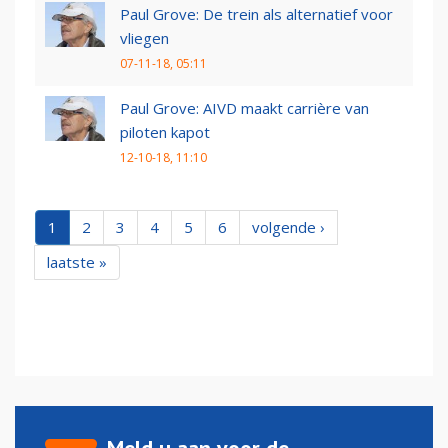
Paul Grove: De trein als alternatief voor
vliegen
07-11-18, 05:11
Paul Grove: AIVD maakt carrière van
piloten kapot
12-10-18, 11:10
1
2
3
4
5
6
volgende ›
laatste »