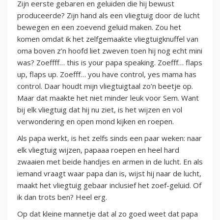
Zijn eerste gebaren en geluiden die hij bewust
produceerde? Zijn hand als een vliegtuig door de lucht
bewegen en een zoevend geluid maken. Zou het
komen omdat ik het zelfgemaakte vliegtuigknuffel van
oma boven z’n hoofd liet zweven toen hij nog echt mini
was? Zoeffff… this is your papa speaking. Zoefff… flaps
up, flaps up. Zoefff… you have control, yes mama has
control. Daar houdt mijn vliegtuigtaal zo’n beetje op.
Maar dat maakte het niet minder leuk voor Sem. Want
bij elk vliegtuig dat hij nu ziet, is het wijzen en vol
verwondering en open mond kijken en roepen.
Als papa werkt, is het zelfs sinds een paar weken: naar
elk vliegtuig wijzen, papaaa roepen en heel hard
zwaaien met beide handjes en armen in de lucht. En als
iemand vraagt waar papa dan is, wijst hij naar de lucht,
maakt het vliegtuig gebaar inclusief het zoef-geluid. Of
ik dan trots ben? Heel erg.
Op dat kleine mannetje dat al zo goed weet dat papa