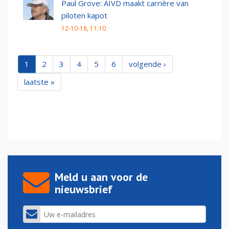
Paul Grove: AIVD maakt carrière van
piloten kapot
12-10-18, 11:10
1
2
3
4
5
6
volgende ›
laatste »
Meld u aan voor de
nieuwsbrief