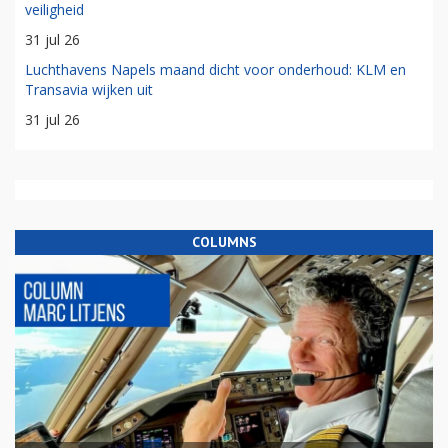
veiligheid
31 jul 26
Luchthavens Napels maand dicht voor onderhoud: KLM en
Transavia wijken uit
31 jul 26
COLUMNS