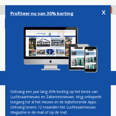
Overslaan
en
x
Digitaal Magazine
Registreer
Check in
naar
Profiteer nu van 30% korting
de
inhoud
gaan
Magazine
Podcasts
Vacatures
Toggl
naviga
Ontvang een jaar lang 30% korting op het beste van
Luchtvaartnieuws en Zakenreisnieuws. Krijg onbeperkt
toegang tot al het nieuws en de bijbehorende Apps.
GEDWONGEN OMVLIEGEN OF
Ontvang tevens 12 maanden het Luchtvaartnieuws
DE KORTSTE ROUTE?
Magazine in de mail of op de mat.