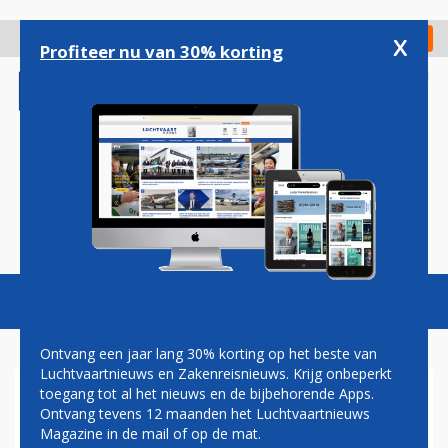
Overslaan
en
x
Digitaal Magazine
Registreer
Check in
naar
Profiteer nu van 30% korting
de
inhoud
gaan
Magazine
Podcasts
Vacatures
Toggl
naviga
Ontvang een jaar lang 30% korting op het beste van
Luchtvaartnieuws en Zakenreisnieuws. Krijg onbeperkt
toegang tot al het nieuws en de bijbehorende Apps.
PAUL GROVE: WINGS OF
Ontvang tevens 12 maanden het Luchtvaartnieuws
SUPPORT
Magazine in de mail of op de mat.