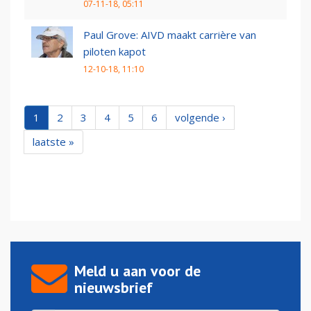
07-11-18, 05:11
Paul Grove: AIVD maakt carrière van
piloten kapot
12-10-18, 11:10
1
2
3
4
5
6
volgende ›
laatste »
Meld u aan voor de
nieuwsbrief