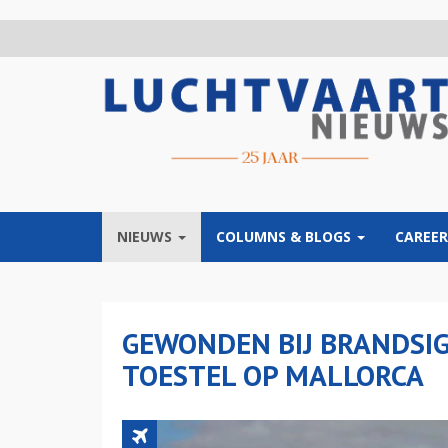
Overslaan
en
naar
de
inhoud
gaan
NIEUWS
COLUMNS & BLOGS
CAREER
GEWONDEN BIJ BRANDSI
TOESTEL OP MALLORCA