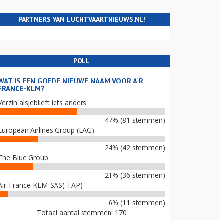
PARTNERS VAN LUCHTVAARTNIEUWS.NL!
POLL
WAT IS EEN GOEDE NIEUWE NAAM VOOR AIR
FRANCE-KLM?
Verzin alsjeblieft iets anders
47% (81 stemmen)
European Airlines Group (EAG)
24% (42 stemmen)
The Blue Group
21% (36 stemmen)
Air-France-KLM-SAS(-TAP)
6% (11 stemmen)
Totaal aantal stemmen: 170