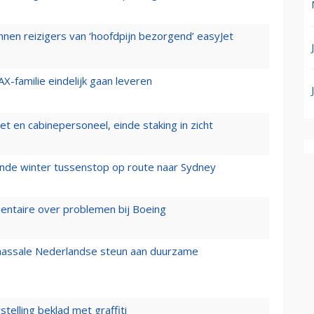
nen reizigers van ‘hoofdpijn bezorgend’ easyJet
X-familie eindelijk gaan leveren
t en cabinepersoneel, einde staking in zicht
mende winter tussenstop op route naar Sydney
mentaire over problemen bij Boeing
 massale Nederlandse steun aan duurzame
stelling beklad met graffiti