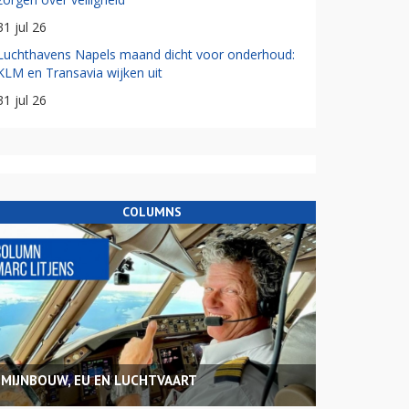
31 jul 26
Luchthavens Napels maand dicht voor onderhoud:
KLM en Transavia wijken uit
31 jul 26
COLUMNS
MIJNBOUW, EU EN LUCHTVAART