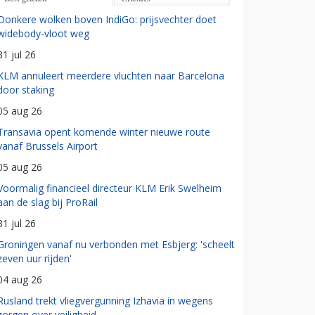
Donkere wolken boven IndiGo: prijsvechter doet
widebody-vloot weg
31 jul 26
KLM annuleert meerdere vluchten naar Barcelona
door staking
05 aug 26
Transavia opent komende winter nieuwe route
vanaf Brussels Airport
05 aug 26
Voormalig financieel directeur KLM Erik Swelheim
aan de slag bij ProRail
31 jul 26
Groningen vanaf nu verbonden met Esbjerg: 'scheelt
zeven uur rijden'
04 aug 26
Rusland trekt vliegvergunning Izhavia in wegens
zorgen over veiligheid