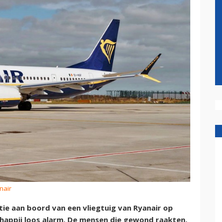
nair
ie aan boord van een vliegtuig van Ryanair op
happij loos alarm. De mensen die gewond raakten,