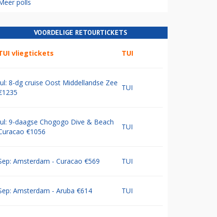
Meer polls
VOORDELIGE RETOURTICKETS
TUI vliegtickets
TUI
Jul: 8-dg cruise Oost Middellandse Zee
TUI
€1235
Jul: 9-daagse Chogogo Dive & Beach
TUI
Curacao €1056
Sep: Amsterdam - Curacao €569
TUI
Sep: Amsterdam - Aruba €614
TUI