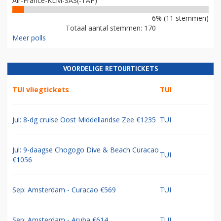
Air-France-KLM-SAS(-TAP)
6% (11 stemmen)
Totaal aantal stemmen: 170
Meer polls
VOORDELIGE RETOURTICKETS
TUI vliegtickets
TUI
Jul: 8-dg cruise Oost Middellandse Zee €1235
TUI
Jul: 9-daagse Chogogo Dive & Beach Curacao
TUI
€1056
Sep: Amsterdam - Curacao €569
TUI
Sep: Amsterdam - Aruba €614
TUI