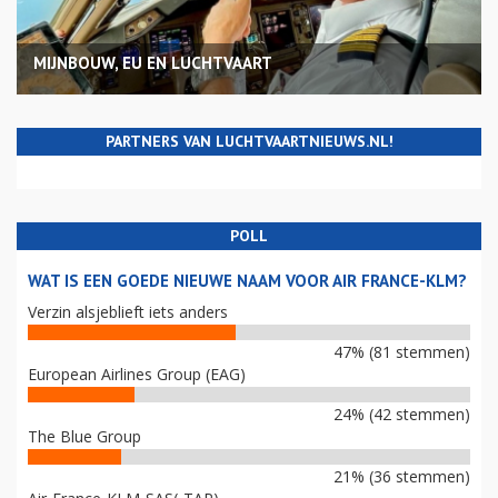
MIJNBOUW, EU EN LUCHTVAART
PARTNERS VAN LUCHTVAARTNIEUWS.NL!
POLL
WAT IS EEN GOEDE NIEUWE NAAM VOOR AIR FRANCE-KLM?
Verzin alsjeblieft iets anders
47% (81 stemmen)
European Airlines Group (EAG)
24% (42 stemmen)
The Blue Group
21% (36 stemmen)