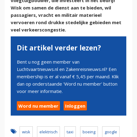
vliegtuigbouwer, die investeert in het bedrijf
Wisk om samen de dienst aan te bieden, wil
passagiers, vracht en militair materieel
vervoeren rond drukke stedelijke gebieden met
veel verkeerscongestie.
Dit artikel verder lezen?
Bent u nog geen member van
Luchtvaartnieuws.nl en Zakenreisnieuws.nl? Een
membership is er al vanaf € 5,45 per maand. Klik
dan op onderstaande 'Word nu member' button
voor meer informatie.
Word nu member
Inloggen
wisk
elektrisch
taxi
boeing
google