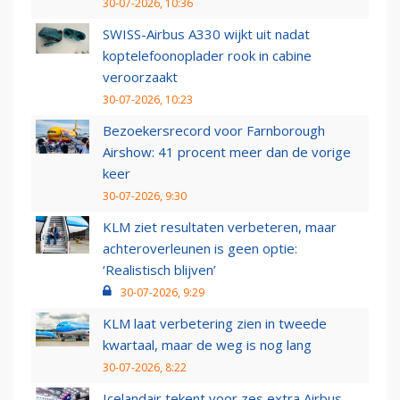
30-07-2026, 10:36
SWISS-Airbus A330 wijkt uit nadat
koptelefoonoplader rook in cabine
veroorzaakt
30-07-2026, 10:23
Bezoekersrecord voor Farnborough
Airshow: 41 procent meer dan de vorige
keer
30-07-2026, 9:30
KLM ziet resultaten verbeteren, maar
achteroverleunen is geen optie:
‘Realistisch blijven’
30-07-2026, 9:29
KLM laat verbetering zien in tweede
kwartaal, maar de weg is nog lang
30-07-2026, 8:22
Icelandair tekent voor zes extra Airbus