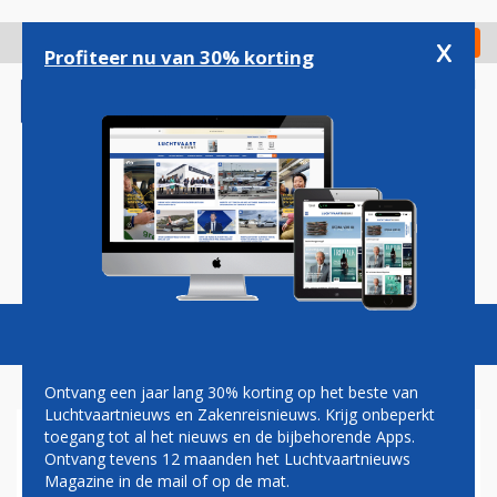
Overslaan
en
x
Digitaal Magazine
Registreer
Check in
naar
Profiteer nu van 30% korting
de
inhoud
gaan
Magazine
Podcasts
Vacatures
Toggl
naviga
Ontvang een jaar lang 30% korting op het beste van
Luchtvaartnieuws en Zakenreisnieuws. Krijg onbeperkt
toegang tot al het nieuws en de bijbehorende Apps.
BOEING RICHT ZICH MET
Ontvang tevens 12 maanden het Luchtvaartnieuws
LUCHTTAXI OP AFSTANDEN
Magazine in de mail of op de mat.