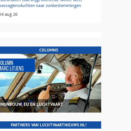
passagiersvluchten naar zonbestemmingen
04 aug 26
COLUMNS
MIJNBOUW, EU EN LUCHTVAART
PARTNERS VAN LUCHTVAARTNIEUWS.NL!