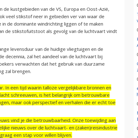
ven de kustgebieden van de VS, Europa en Oost-Azië,
ook veel stikstof neer in gebieden ver van waar de
e in de dominante windrichting liggen of te maken
 de stikstofuitstoot als gevolg van de luchtvaart vindt
nge levensduur van de huidige vliegtuigen en de
e decennia, zal het aandeel van de luchtvaart bij
oekers verwachten dat het gebruik van duurzame
ng zal brengen.
r. In een tijd waarin talloze vergelijkbare bronnen en
acht schreeuwen, is het belangrijk om betrouwbare
ngen, maar ook perspectief en verhalen die er echt toe
ieuws vind je die betrouwbaarheid. Onze toewijding aan
ijke nieuws over de luchtvaart- en (zaken)reisindustrie
raag een stap voor willen blijven.