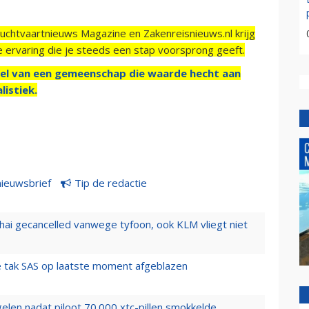
Luchtvaartnieuws Magazine en Zakenreisnieuws.nl krijg
e ervaring die je steeds een stap voorsprong geeft.
el van een gemeenschap die waarde hecht aan
listiek.
nieuwsbrief
Tip de redactie
hai gecancelled vanwege tyfoon, ook KLM vliegt niet
 tak SAS op laatste moment afgeblazen
elen nadat piloot 70.000 xtc-pillen smokkelde