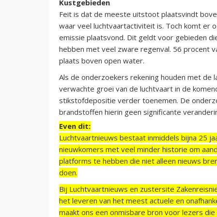
Kustgebieden
Feit is dat de meeste uitstoot plaatsvindt bo
waar veel luchtvaartactiviteit is. Toch komt er 
emissie plaatsvond. Dit geldt voor gebieden di
hebben met veel zware regenval. 56 procent van
plaats boven open water.
Als de onderzoekers rekening houden met de la
verwachte groei van de luchtvaart in de komend
stikstofdepositie verder toenemen. De onderz
brandstoffen hierin geen significante veranderi
Even dit:
Luchtvaartnieuws bestaat inmiddels bijna 25 jaa
nieuwkomers met veel minder historie om aand
platforms te hebben die niet alleen nieuws bre
doen.
Bij Luchtvaartnieuws en zustersite Zakenreisn
het leveren van het meest actuele en onafhankel
maakt ons een onmisbare bron voor lezers die g