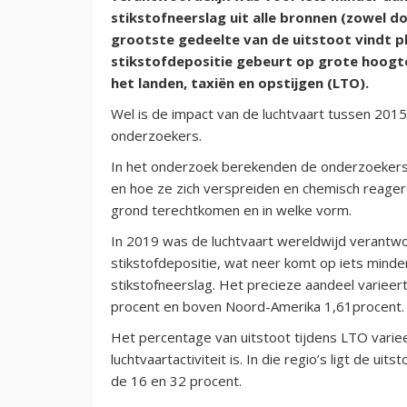
stikstofneerslag uit alle bronnen (zowel d
grootste gedeelte van de uitstoot vindt pl
stikstofdepositie gebeurt op grote hoogte
het landen, taxiën en opstijgen (LTO).
Wel is de impact van de luchtvaart tussen 201
onderzoekers.
In het onderzoek berekenden de onderzoekers 
en hoe ze zich verspreiden en chemisch reager
grond terechtkomen en in welke vorm.
In 2019 was de luchtvaart wereldwijd verantwoo
stikstofdepositie, wat neer komt op iets minde
stikstofneerslag. Het precieze aandeel varieer
procent en boven Noord-Amerika 1,61procent
Het percentage van uitstoot tijdens LTO varieer
luchtvaartactiviteit is. In die regio’s ligt de 
de 16 en 32 procent.