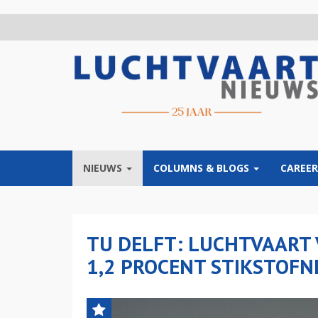
Overslaan
en
naar
de
inhoud
gaan
NIEUWS
COLUMNS & BLOGS
CAREER
TU DELFT: LUCHTVAART
1,2 PROCENT STIKSTOF