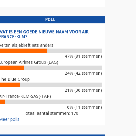
POLL
WAT IS EEN GOEDE NIEUWE NAAM VOOR AIR
FRANCE-KLM?
Verzin alsjeblieft iets anders
47% (81 stemmen)
European Airlines Group (EAG)
24% (42 stemmen)
The Blue Group
21% (36 stemmen)
Air-France-KLM-SAS(-TAP)
6% (11 stemmen)
Totaal aantal stemmen: 170
Meer polls