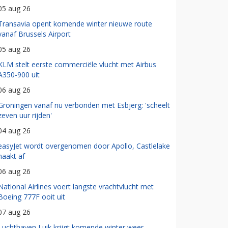
05 aug 26
Transavia opent komende winter nieuwe route
vanaf Brussels Airport
05 aug 26
KLM stelt eerste commerciële vlucht met Airbus
A350-900 uit
06 aug 26
Groningen vanaf nu verbonden met Esbjerg: 'scheelt
zeven uur rijden'
04 aug 26
easyJet wordt overgenomen door Apollo, Castlelake
haakt af
06 aug 26
National Airlines voert langste vrachtvlucht met
Boeing 777F ooit uit
07 aug 26
Luchthaven Luik krijgt komende winter weer