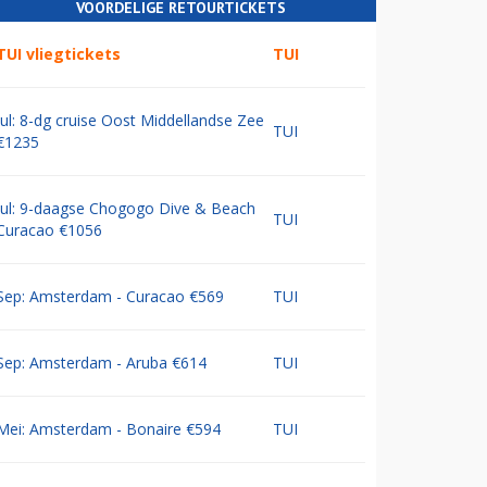
VOORDELIGE RETOURTICKETS
TUI vliegtickets
TUI
Jul: 8-dg cruise Oost Middellandse Zee
TUI
€1235
Jul: 9-daagse Chogogo Dive & Beach
TUI
Curacao €1056
Sep: Amsterdam - Curacao €569
TUI
Sep: Amsterdam - Aruba €614
TUI
Mei: Amsterdam - Bonaire €594
TUI