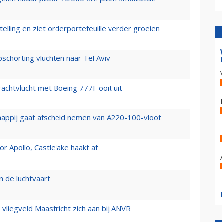
elling en ziet orderportefeuille verder groeien
chorting vluchten naar Tel Aviv
vrachtvlucht met Boeing 777F ooit uit
happij gaat afscheid nemen van A220-100-vloot
 Apollo, Castlelake haakt af
n de luchtvaart
t vliegveld Maastricht zich aan bij ANVR