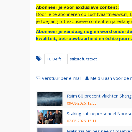
Abonneer je voor exclusieve content:
Door je te abonneren op Luchtvaartnieuws.nl, 
je toegang tot exclusieve content en jarenlang
Abonneer je vandaag nog en word onderde
kwaliteit, betrouwbaarheid en échte journa
TU Delft
stikstofuitstoot
Verstuur per e-mail
Meld u aan voor de 
Ruim 80 procent vluchten Shang
09-08-2026, 12:55
Staking cabinepersoneel Noorse
07-08-2026, 15:11
Malaysia Airlines neemt maatreg