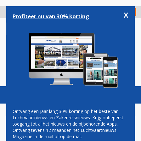
Overslaan
en
x
Digitaal Magazine
Registreer
Check in
naar
Profiteer nu van 30% korting
de
inhoud
gaan
Magazine
Podcasts
Vacatures
Toggl
naviga
Ontvang een jaar lang 30% korting op het beste van
Luchtvaartnieuws en Zakenreisnieuws. Krijg onbeperkt
toegang tot al het nieuws en de bijbehorende Apps.
TU DELFT: LUCHTVAART
Ontvang tevens 12 maanden het Luchtvaartnieuws
VERANTWOORDELIJK VOOR
Magazine in de mail of op de mat.