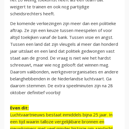
weigert te trainen en ook nog partijdige
scheidsrechters heeft.
De komende verkiezingen zijn meer dan een politieke
aftrap. Ze zijn een keuze tussen meespelen of voor
altijd toekijken vanaf de bank. Tussen visie en angst.
Tussen een land dat zijn vleugels al meer dan honderd
jaar uitslaat en een land dat politiek gedwongen vast
staat aan de grond. De vraag is niet wie het hardst
schreeuwt, maar wie nog gelooft dat winnen mag.
Daarom vakbonden, werkgeverorganisaties en andere
belanghebbenden in de Nederlandse luchtvaart. Ga
daarom stemmen. De extra speelminuten zijn na 28
oktober definitief voorbij!
Even dit:
Luchtvaartnieuws bestaat inmiddels bijna 25 jaar. In
een tijd waarin talloze vergelijkbare bronnen en
nieuwkomers met veel minder historie om aandacht