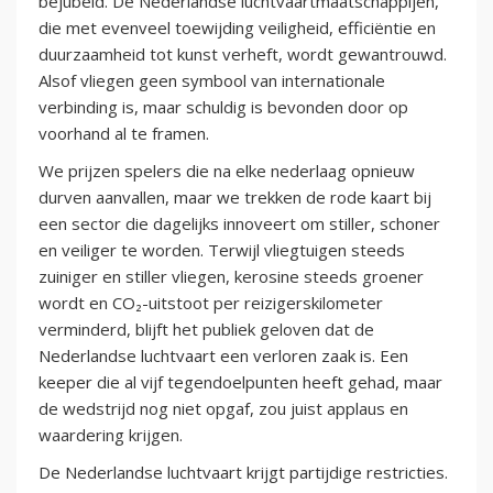
bejubeld. De Nederlandse luchtvaartmaatschappijen,
die met evenveel toewijding veiligheid, efficiëntie en
duurzaamheid tot kunst verheft, wordt gewantrouwd.
Alsof vliegen geen symbool van internationale
verbinding is, maar schuldig is bevonden door op
voorhand al te framen.
We prijzen spelers die na elke nederlaag opnieuw
durven aanvallen, maar we trekken de rode kaart bij
een sector die dagelijks innoveert om stiller, schoner
en veiliger te worden. Terwijl vliegtuigen steeds
zuiniger en stiller vliegen, kerosine steeds groener
wordt en CO₂-uitstoot per reizigerskilometer
verminderd, blijft het publiek geloven dat de
Nederlandse luchtvaart een verloren zaak is. Een
keeper die al vijf tegendoelpunten heeft gehad, maar
de wedstrijd nog niet opgaf, zou juist applaus en
waardering krijgen.
De Nederlandse luchtvaart krijgt partijdige restricties.