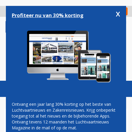
Overslaan
en
x
Digitaal Magazine
Registreer
Check in
naar
Profiteer nu van 30% korting
de
inhoud
gaan
Magazine
Podcasts
Vacatures
Toggl
naviga
Ontvang een jaar lang 30% korting op het beste van
Luchtvaartnieuws en Zakenreisnieuws. Krijg onbeperkt
toegang tot al het nieuws en de bijbehorende Apps.
AMSTERDAM, AJAX EN AMS
Ontvang tevens 12 maanden het Luchtvaartnieuws
SCHIPHOL
Magazine in de mail of op de mat.