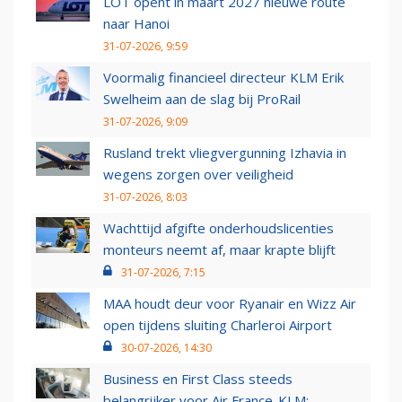
LOT opent in maart 2027 nieuwe route
naar Hanoi
31-07-2026, 9:59
Voormalig financieel directeur KLM Erik
Swelheim aan de slag bij ProRail
31-07-2026, 9:09
Rusland trekt vliegvergunning Izhavia in
wegens zorgen over veiligheid
31-07-2026, 8:03
Wachttijd afgifte onderhoudslicenties
monteurs neemt af, maar krapte blijft
31-07-2026, 7:15
MAA houdt deur voor Ryanair en Wizz Air
open tijdens sluiting Charleroi Airport
30-07-2026, 14:30
Business en First Class steeds
belangrijker voor Air France-KLM: