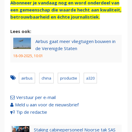
Abonneer je vandaag nog en word onderdeel van
een gemeenschap die waarde hecht aan kwaliteit,
betrouwbaarheid en échte journalistiek.
Lees ook:
Airbus gaat meer vliegtuigen bouwen in
de Verenigde Staten
18-09-2025, 10:01
airbus
china
productie
a320
Verstuur per e-mail
Meld u aan voor de nieuwsbrief
Tip de redactie
Staking cabinepersoneel Noorse tak SAS