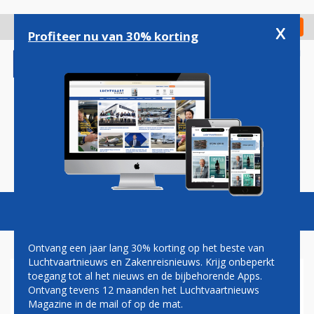
Overslaan
en
x
Digitaal Magazine
Registreer
Check in
naar
Profiteer nu van 30% korting
de
inhoud
gaan
Magazine
Podcasts
Vacatures
Toggl
naviga
Ontvang een jaar lang 30% korting op het beste van
Luchtvaartnieuws en Zakenreisnieuws. Krijg onbeperkt
toegang tot al het nieuws en de bijbehorende Apps.
AIRBUS OPENT TWEEDE
Ontvang tevens 12 maanden het Luchtvaartnieuws
ASSEMBLAGELIJN IN CHINA
Magazine in de mail of op de mat.