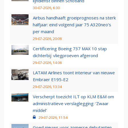
lijndienst binnen Schotland
30-07-2026, 6:30
Airbus handhaaft groeiprognoses na sterk
halfjaar: eind volgend jaar 75 A320neo’s
per maand
29-07-2026, 20:09
Certificering Boeing 737 MAX 10 stap
dichterbij: vliegproeven afgerond
29-07-2026, 14:09
LATAM Airlines toont interieur van nieuwe
Embraer E195-E2
29-07-2026, 13:34
Verscherpt toezicht ILT op KLM E&M om
administratieve verslaglegging: ‘Zwaar
middel’
29-07-2026, 11:54
Goed nieuws voor zomerse debutanten