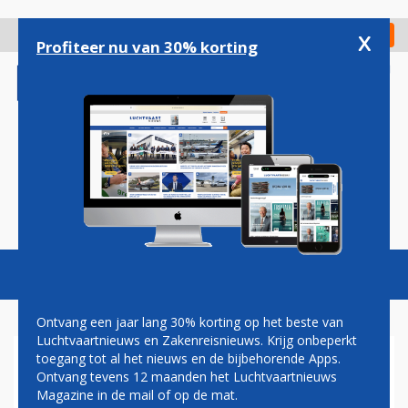
Overslaan
en
x
Digitaal Magazine
Registreer
Check in
naar
Profiteer nu van 30% korting
de
inhoud
gaan
Magazine
Podcasts
Vacatures
Toggl
naviga
Ontvang een jaar lang 30% korting op het beste van
Luchtvaartnieuws en Zakenreisnieuws. Krijg onbeperkt
toegang tot al het nieuws en de bijbehorende Apps.
TRANSAVIA VERNOEMT
Ontvang tevens 12 maanden het Luchtvaartnieuws
RETRO A321NEO NAAR
Magazine in de mail of op de mat.