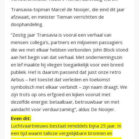
Transavia-topman Marcel de Nooijer, die eind dit jaar
afzwaait, en minister Tieman verrichtten de
doophandeling.
“Zestig jaar Transavia is vooral een verhaal van
mensen: collega’s, partners en miljoenen passagiers
die we met elkaar hebben verbonden. John Block stond
aan het begin van dat verhaal. Met ondernemingszin
en lef maakte hij vliegen toegankelijk voor een breed
publiek. Het is daarom passend dat juist onze retro
Airbus – het toestel dat verleden en toekomst
symbolisch met elkaar verbindt – zijn naam draagt. We
zijn trots op ons erfgoed en kijken vooruit met
dezelfde energie: betaalbaar, betrouwbaar en met
aandacht voor verduurzaming”, aldus De Nooijer.
Even dit:
Luchtvaartnieuws bestaat inmiddels bijna 25 jaar. In
een tijd waarin talloze vergelijkbare bronnen en