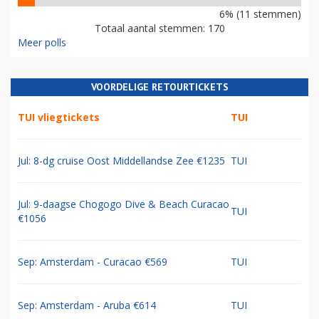
6% (11 stemmen)
Totaal aantal stemmen: 170
Meer polls
VOORDELIGE RETOURTICKETS
TUI vliegtickets
TUI
Jul: 8-dg cruise Oost Middellandse Zee €1235
TUI
Jul: 9-daagse Chogogo Dive & Beach Curacao
TUI
€1056
Sep: Amsterdam - Curacao €569
TUI
Sep: Amsterdam - Aruba €614
TUI