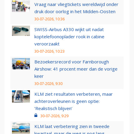
Vraag naar vliegtickets wereldwijd onder
druk door oorlog in het Midden-Oosten
30-07-2026, 10:36
SWISS-Airbus A330 wijkt uit nadat
koptelefoonoplader rook in cabine
veroorzaakt
30-07-2026, 10:23
Bezoekersrecord voor Farnborough
Airshow: 41 procent meer dan de vorige
keer
30-07-2026, 9:30
KLM ziet resultaten verbeteren, maar
achteroverleunen is geen optie:
‘Realistisch blijven’
30-07-2026, 9:29
KLM laat verbetering zien in tweede
kwartaal, maar de weg is nog lang