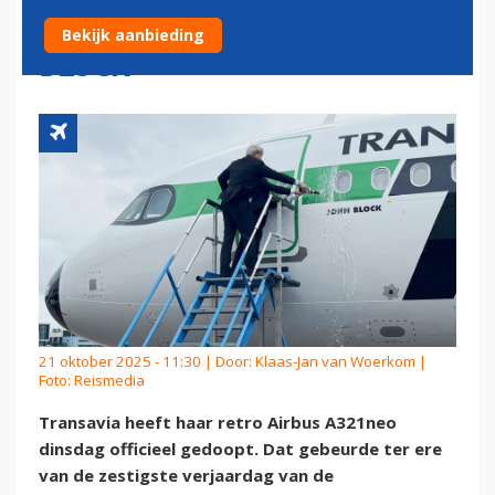
LUCHTVAARTPIONIER JOHN
Bekijk aanbieding
BLOCK
21 oktober 2025 - 11:30 | Door:
Klaas-Jan van Woerkom
|
Foto: Reismedia
Transavia heeft haar retro Airbus A321neo
dinsdag officieel gedoopt. Dat gebeurde ter ere
van de zestigste verjaardag van de