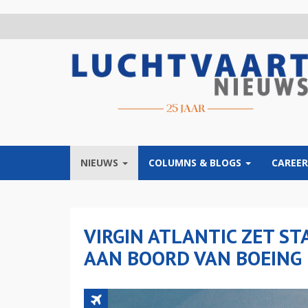
Overslaan
en
naar
de
inhoud
gaan
NIEUWS
COLUMNS & BLOGS
CAREER
VIRGIN ATLANTIC ZET ST
AAN BOORD VAN BOEING 