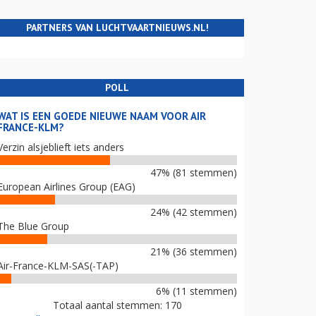
PARTNERS VAN LUCHTVAARTNIEUWS.NL!
POLL
WAT IS EEN GOEDE NIEUWE NAAM VOOR AIR
FRANCE-KLM?
Verzin alsjeblieft iets anders
47% (81 stemmen)
European Airlines Group (EAG)
24% (42 stemmen)
The Blue Group
21% (36 stemmen)
Air-France-KLM-SAS(-TAP)
6% (11 stemmen)
Totaal aantal stemmen: 170