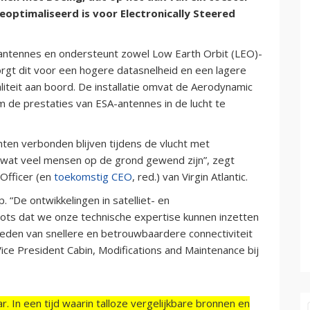
eoptimaliseerd is voor Electronically Steered
antennes en ondersteunt zowel Low Earth Orbit (LEO)-
zorgt dit voor een hogere datasnelheid en een lagere
liteit aan boord. De installatie omvat de Aerodynamic
m de prestaties van ESA-antennes in de lucht te
en verbonden blijven tijdens de vlucht met
n wat veel mensen op de grond gewend zijn”, zegt
Officer (en
toekomstig CEO
, red.) van Virgin Atlantic.
 “De ontwikkelingen in satelliet- en
rots dat we onze technische expertise kunnen inzetten
bieden van snellere en betrouwbaardere connectiviteit
ice President Cabin, Modifications and Maintenance bij
r. In een tijd waarin talloze vergelijkbare bronnen en