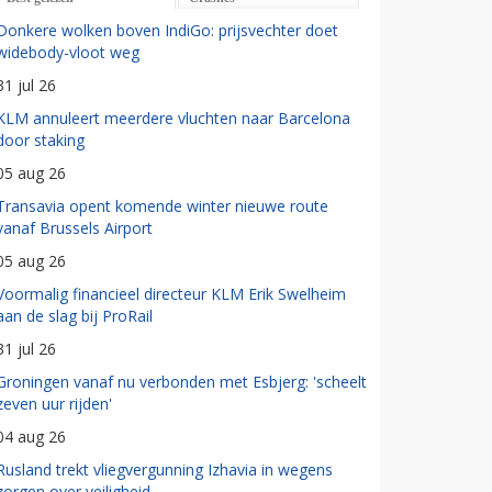
Donkere wolken boven IndiGo: prijsvechter doet
widebody-vloot weg
31 jul 26
KLM annuleert meerdere vluchten naar Barcelona
door staking
05 aug 26
Transavia opent komende winter nieuwe route
vanaf Brussels Airport
05 aug 26
Voormalig financieel directeur KLM Erik Swelheim
aan de slag bij ProRail
31 jul 26
Groningen vanaf nu verbonden met Esbjerg: 'scheelt
zeven uur rijden'
04 aug 26
Rusland trekt vliegvergunning Izhavia in wegens
zorgen over veiligheid