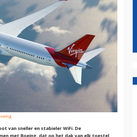
Boeing
ot van sneller en stabieler WiFi. De
en met Boeing, dat op het dak van elk toestel