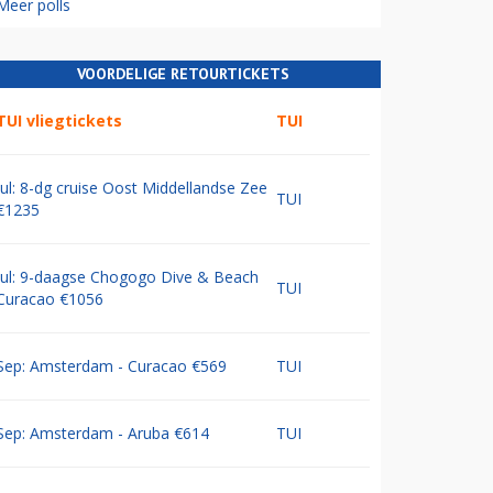
Meer polls
VOORDELIGE RETOURTICKETS
TUI vliegtickets
TUI
Jul: 8-dg cruise Oost Middellandse Zee
TUI
€1235
Jul: 9-daagse Chogogo Dive & Beach
TUI
Curacao €1056
Sep: Amsterdam - Curacao €569
TUI
Sep: Amsterdam - Aruba €614
TUI