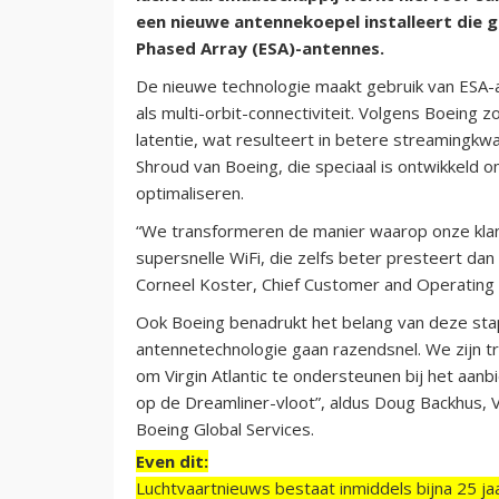
een nieuwe antennekoepel installeert die g
Phased Array (ESA)-antennes.
De nieuwe technologie maakt gebruik van ESA-
als multi-orbit-connectiviteit. Volgens Boeing 
latentie, wat resulteert in betere streamingkwa
Shroud van Boeing, die speciaal is ontwikkeld o
optimaliseren.
“We transformeren de manier waarop onze klant
supersnelle WiFi, die zelfs beter presteert da
Corneel Koster, Chief Customer and Operating 
Ook Boeing benadrukt het belang van deze stap.
antennetechnologie gaan razendsnel. We zijn t
om Virgin Atlantic te ondersteunen bij het aan
op de Dreamliner-vloot”, aldus Doug Backhus, V
Boeing Global Services.
Even dit:
Luchtvaartnieuws bestaat inmiddels bijna 25 jaa