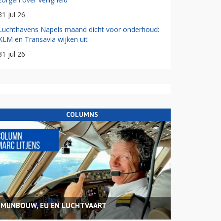
31 jul 26
Luchthavens Napels maand dicht voor onderhoud:
KLM en Transavia wijken uit
31 jul 26
COLUMNS
MIJNBOUW, EU EN LUCHTVAART