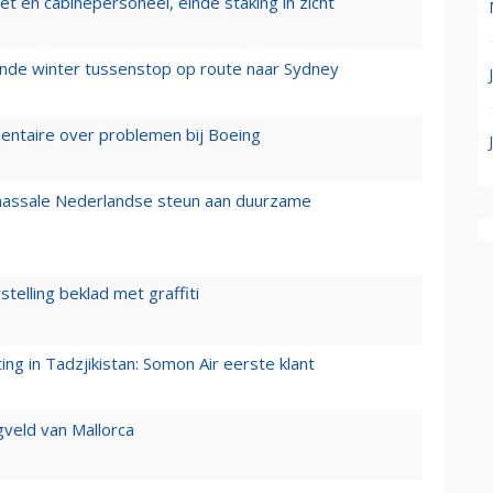
t en cabinepersoneel, einde staking in zicht
mende winter tussenstop op route naar Sydney
mentaire over problemen bij Boeing
 massale Nederlandse steun aan duurzame
stelling beklad met graffiti
g in Tadzjikistan: Somon Air eerste klant
gveld van Mallorca