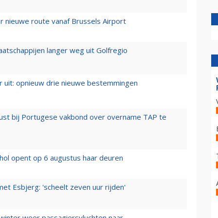
 nieuwe route vanaf Brussels Airport
aatschappijen langer weg uit Golfregio
er uit: opnieuw drie nieuwe bestemmingen
rust bij Portugese vakbond over overname TAP te
hol opent op 6 augustus haar deuren
t Esbjerg: 'scheelt zeven uur rijden'
 winter weer passagiersvluchten naar