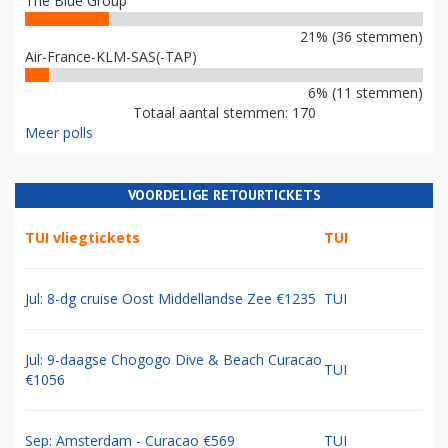
The Blue Group
21% (36 stemmen)
Air-France-KLM-SAS(-TAP)
6% (11 stemmen)
Totaal aantal stemmen: 170
Meer polls
VOORDELIGE RETOURTICKETS
TUI vliegtickets
TUI
Jul: 8-dg cruise Oost Middellandse Zee €1235
TUI
Jul: 9-daagse Chogogo Dive & Beach Curacao
TUI
€1056
Sep: Amsterdam - Curacao €569
TUI