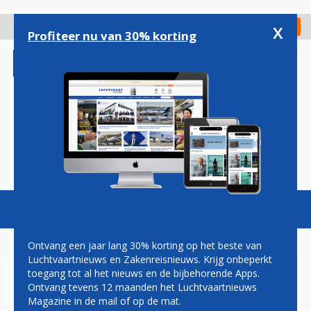
Overslaan
en
x
Digitaal Magazine
Registreer
Check in
naar
Profiteer nu van 30% korting
de
inhoud
gaan
Magazine
Podcasts
Vacatures
Toggl
naviga
Ontvang een jaar lang 30% korting op het beste van
Luchtvaartnieuws en Zakenreisnieuws. Krijg onbeperkt
toegang tot al het nieuws en de bijbehorende Apps.
NEDERLANDSE TOPMAN
Ontvang tevens 12 maanden het Luchtvaartnieuws
VOOR VIRGIN ATLANTIC:
Magazine in de mail of op de mat.