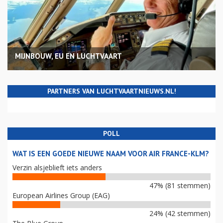
MIJNBOUW, EU EN LUCHTVAART
PARTNERS VAN LUCHTVAARTNIEUWS.NL!
POLL
WAT IS EEN GOEDE NIEUWE NAAM VOOR AIR FRANCE-KLM?
Verzin alsjeblieft iets anders
47% (81 stemmen)
European Airlines Group (EAG)
24% (42 stemmen)