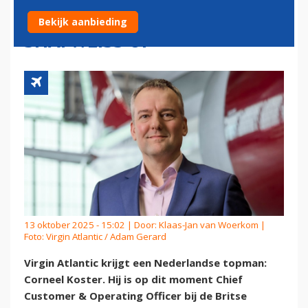
CORNEEL KOSTER VOLGT
Bekijk aanbieding
SHAI WEISS OP
13 oktober 2025 - 15:02 | Door:
Klaas-Jan van Woerkom
|
Foto: Virgin Atlantic / Adam Gerard
Virgin Atlantic krijgt een Nederlandse topman:
Corneel Koster. Hij is op dit moment Chief
Customer & Operating Officer bij de Britse