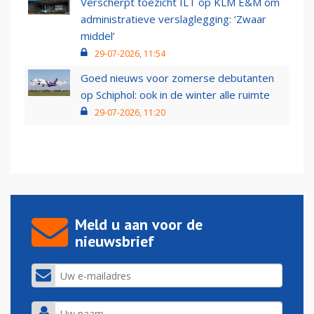
Verscherpt toezicht ILT op KLM E&M om
administratieve verslaglegging: ‘Zwaar
middel’
29-07-2026, 11:54
Goed nieuws voor zomerse debutanten
op Schiphol: ook in de winter alle ruimte
29-07-2026, 11:20
Meld u aan voor de
nieuwsbrief