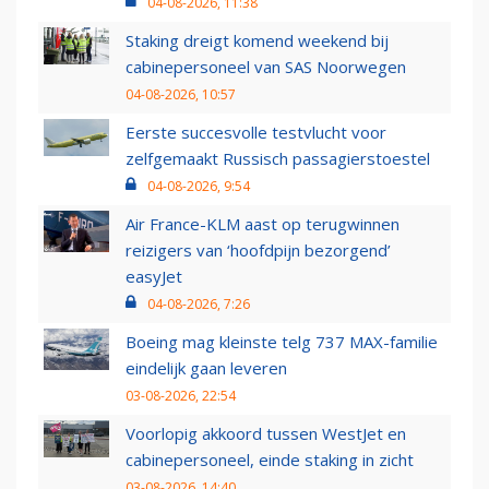
04-08-2026, 11:38
Staking dreigt komend weekend bij
cabinepersoneel van SAS Noorwegen
04-08-2026, 10:57
Eerste succesvolle testvlucht voor
zelfgemaakt Russisch passagierstoestel
04-08-2026, 9:54
Air France-KLM aast op terugwinnen
reizigers van ‘hoofdpijn bezorgend’
easyJet
04-08-2026, 7:26
Boeing mag kleinste telg 737 MAX-familie
eindelijk gaan leveren
03-08-2026, 22:54
Voorlopig akkoord tussen WestJet en
cabinepersoneel, einde staking in zicht
03-08-2026, 14:40