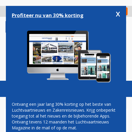
Overslaan
en
x
Digitaal Magazine
Registreer
Check in
naar
Profiteer nu van 30% korting
de
inhoud
gaan
Magazine
Podcasts
Vacatures
Toggl
naviga
Ontvang een jaar lang 30% korting op het beste van
Luchtvaartnieuws en Zakenreisnieuws. Krijg onbeperkt
toegang tot al het nieuws en de bijbehorende Apps.
AIR SERBIA HUURT AIRBUS
Ontvang tevens 12 maanden het Luchtvaartnieuws
A220'S VAN AIRBALTIC OM
Magazine in de mail of op de mat.