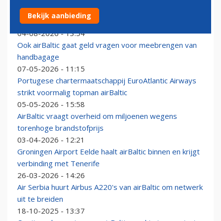
Luchthaven Luik krijgt komende winter weer
Bekijk aanbieding
passagiersvluchten naar zonbestemmingen
04-08-2026 - 13:54
Ook airBaltic gaat geld vragen voor meebrengen van
handbagage
07-05-2026 - 11:15
Portugese chartermaatschappij EuroAtlantic Airways
strikt voormalig topman airBaltic
05-05-2026 - 15:58
AirBaltic vraagt overheid om miljoenen wegens
torenhoge brandstofprijs
03-04-2026 - 12:21
Groningen Airport Eelde haalt airBaltic binnen en krijgt
verbinding met Tenerife
26-03-2026 - 14:26
Air Serbia huurt Airbus A220's van airBaltic om netwerk
uit te breiden
18-10-2025 - 13:37