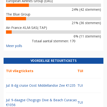
European Airlines Group (EAG)
24% (42 stemmen)
The Blue Group
21% (36 stemmen)
Air-France-KLM-SAS(-TAP)
6% (11 stemmen)
Totaal aantal stemmen: 170
Meer polls
VOORDELIGE RETOURTICKETS
TUI vliegtickets
TUI
Jul: 8-dg cruise Oost Middellandse Zee €1235
TUI
Jul: 9-daagse Chogogo Dive & Beach Curacao
TUI
€1056