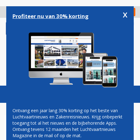
Overslaan
en
x
Digitaal Magazine
Registreer
Check in
naar
Profiteer nu van 30% korting
de
inhoud
gaan
Magazine
Podcasts
Vacatures
Toggl
naviga
Ontvang een jaar lang 30% korting op het beste van
Luchtvaartnieuws en Zakenreisnieuws. Krijg onbeperkt
toegang tot al het nieuws en de bijbehorende Apps.
AIRBALTIC
Ontvang tevens 12 maanden het Luchtvaartnieuws
Magazine in de mail of op de mat.