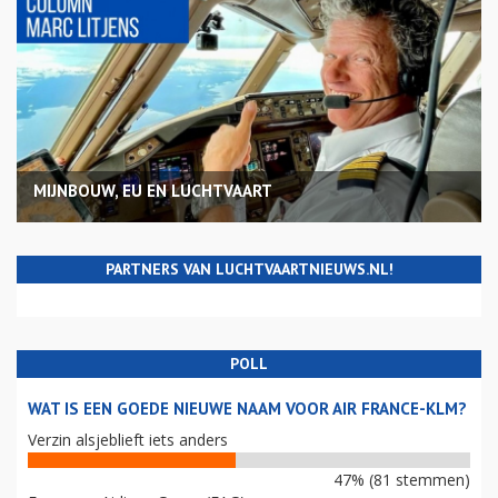
MIJNBOUW, EU EN LUCHTVAART
PARTNERS VAN LUCHTVAARTNIEUWS.NL!
POLL
WAT IS EEN GOEDE NIEUWE NAAM VOOR AIR FRANCE-KLM?
Verzin alsjeblieft iets anders
47% (81 stemmen)