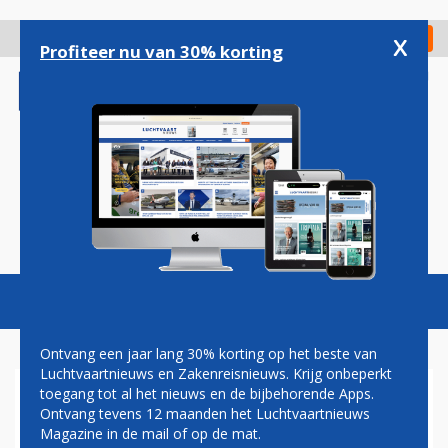
Overslaan
en
x
Digitaal Magazine
Registreer
Check in
naar
Profiteer nu van 30% korting
de
inhoud
gaan
Magazine
Podcasts
Vacatures
Toggl
naviga
Ontvang een jaar lang 30% korting op het beste van
Luchtvaartnieuws en Zakenreisnieuws. Krijg onbeperkt
toegang tot al het nieuws en de bijbehorende Apps.
AIRBALTIC
Ontvang tevens 12 maanden het Luchtvaartnieuws
Magazine in de mail of op de mat.