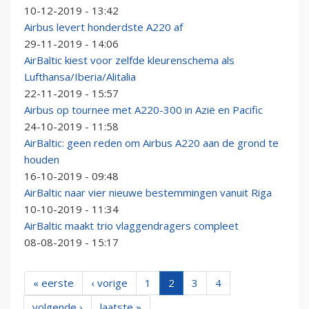
10-12-2019 - 13:42
Airbus levert honderdste A220 af
29-11-2019 - 14:06
AirBaltic kiest voor zelfde kleurenschema als
Lufthansa/Iberia/Alitalia
22-11-2019 - 15:57
Airbus op tournee met A220-300 in Azië en Pacific
24-10-2019 - 11:58
AirBaltic: geen reden om Airbus A220 aan de grond te
houden
16-10-2019 - 09:48
AirBaltic naar vier nieuwe bestemmingen vanuit Riga
10-10-2019 - 11:34
AirBaltic maakt trio vlaggendragers compleet
08-08-2019 - 15:17
« eerste
‹ vorige
1
2
3
4
volgende ›
laatste »