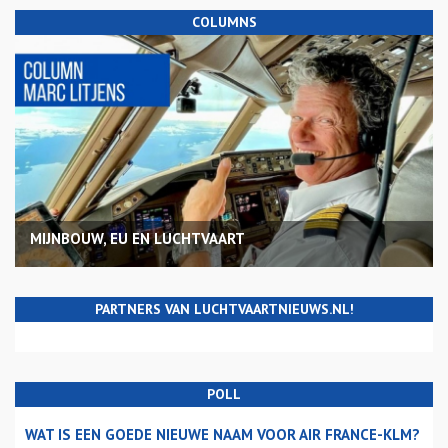
COLUMNS
MIJNBOUW, EU EN LUCHTVAART
PARTNERS VAN LUCHTVAARTNIEUWS.NL!
POLL
WAT IS EEN GOEDE NIEUWE NAAM VOOR AIR FRANCE-KLM?