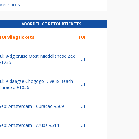
Meer polls
VOORDELIGE RETOURTICKETS
TUI vliegtickets
TUI
Jul: 8-dg cruise Oost Middellandse Zee
TUI
€1235
Jul: 9-daagse Chogogo Dive & Beach
TUI
Curacao €1056
Sep: Amsterdam - Curacao €569
TUI
Sep: Amsterdam - Aruba €614
TUI