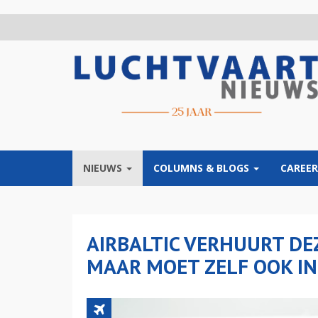
Overslaan
en
naar
de
inhoud
gaan
NIEUWS
COLUMNS & BLOGS
CAREER
AIRBALTIC VERHUURT DE
MAAR MOET ZELF OOK I