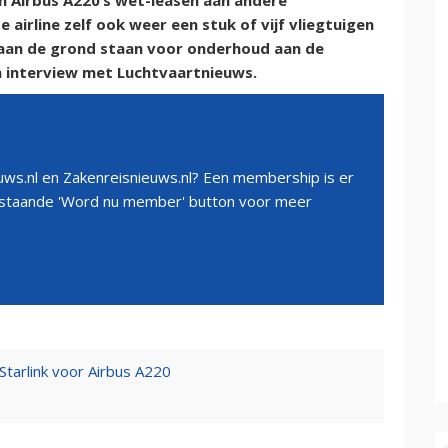
n Airbus A220’s wet-leasen aan andere
 airline zelf ook weer een stuk of vijf vliegtuigen
 aan de grond staan voor onderhoud aan de
n interview met Luchtvaartnieuws.
ws.nl en Zakenreisnieuws.nl? Een membership is er
erstaande 'Word nu member' button voor meer
Starlink voor Airbus A220