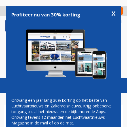
Overslaan
en
x
Digitaal Magazine
Registreer
Check in
naar
Profiteer nu van 30% korting
de
inhoud
gaan
Magazine
Podcasts
Vacatures
Toggl
naviga
Ontvang een jaar lang 30% korting op het beste van
Luchtvaartnieuws en Zakenreisnieuws. Krijg onbeperkt
toegang tot al het nieuws en de bijbehorende Apps.
WINAIR ZET TOESTELLEN
Ontvang tevens 12 maanden het Luchtvaartnieuws
MET NEUS IN DE WIND OP
Magazine in de mail of op de mat.