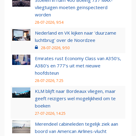
Stoelen in ruim 400 Boeing 737 MAX-
vliegtuigen moeten geïnspecteerd
worden
28-07-2026, 9:54
Nederland en VK kijken naar 'duurzame
luchtbrug' over de Noordzee
28-07-2026, 9:50
Emirates rust Economy Class van A350's,
A380's en 777's uit met nieuwe
hoofdsteun
28-07-2026, 7:25
KLM blijft naar Bordeaux vliegen, maar
geeft reizigers wel mogelijkheid om te
boeken
27-07-2026, 14:25
Merendeel cabineleden tegelijk ziek aan
boord van American Airlines-vlucht