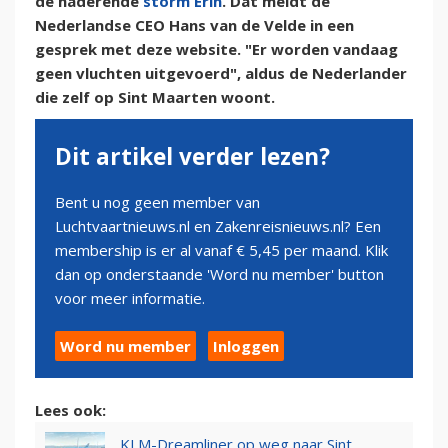
de naderende
storm Erin
. Dat meldt de
Nederlandse CEO Hans van de Velde in een
gesprek met deze website. "Er worden vandaag
geen vluchten uitgevoerd", aldus de Nederlander
die zelf op Sint Maarten woont.
Dit artikel verder lezen?
Bent u nog geen member van
Luchtvaartnieuws.nl en Zakenreisnieuws.nl? Een
membership is er al vanaf € 5,45 per maand. Klik
dan op onderstaande 'Word nu member' button
voor meer informatie.
Word nu member
Inloggen
Lees ook:
KLM-Dreamliner op weg naar Sint