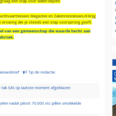
raag een stap voor willen blijven.
Luchtvaartnieuws Magazine en Zakenreisnieuws.nl krijg
e ervaring die je steeds een stap voorsprong geeft.
el van een gemeenschap die waarde hecht aan
listiek.
nieuwsbrief
Tip de redactie
 tak SAS op laatste moment afgeblazen
elen nadat piloot 70.000 xtc-pillen smokkelde