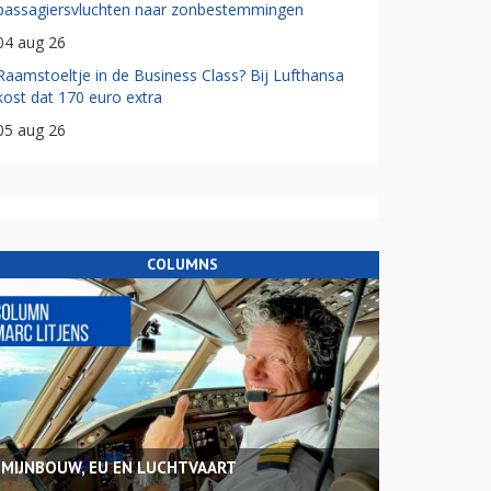
passagiersvluchten naar zonbestemmingen
04 aug 26
Raamstoeltje in de Business Class? Bij Lufthansa
kost dat 170 euro extra
05 aug 26
COLUMNS
MIJNBOUW, EU EN LUCHTVAART