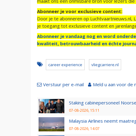
maakt ons een onmisbare bron voor lezers die g
Abonneer je voor exclusieve content:
Door je te abonneren op Luchtvaartnieuws.nl, 
je toegang tot exclusieve content en jarenlang
Abonneer je vandaag nog en word onderde
kwaliteit, betrouwbaarheid en échte journa
career experience
vliegcarriere.nl
Verstuur per e-mail
Meld u aan voor de 
Staking cabinepersoneel Noorse
07-08-2026, 15:11
Malaysia Airlines neemt maatreg
07-08-2026, 14:07