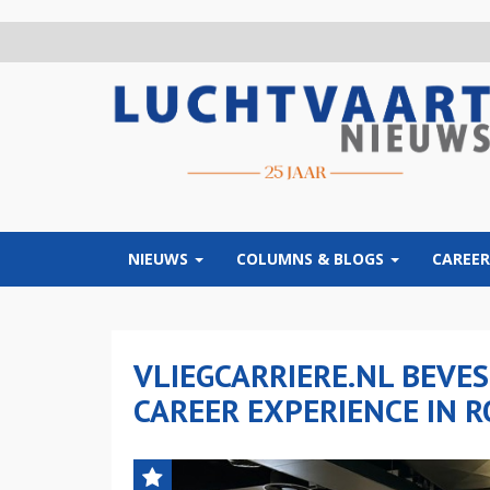
Overslaan
en
naar
de
inhoud
gaan
NIEUWS
COLUMNS & BLOGS
CAREER
VLIEGCARRIERE.NL BEVE
CAREER EXPERIENCE IN