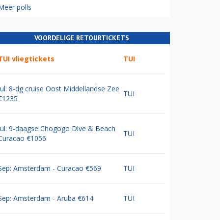
Meer polls
VOORDELIGE RETOURTICKETS
TUI vliegtickets
TUI
Jul: 8-dg cruise Oost Middellandse Zee
TUI
€1235
Jul: 9-daagse Chogogo Dive & Beach
TUI
Curacao €1056
Sep: Amsterdam - Curacao €569
TUI
Sep: Amsterdam - Aruba €614
TUI