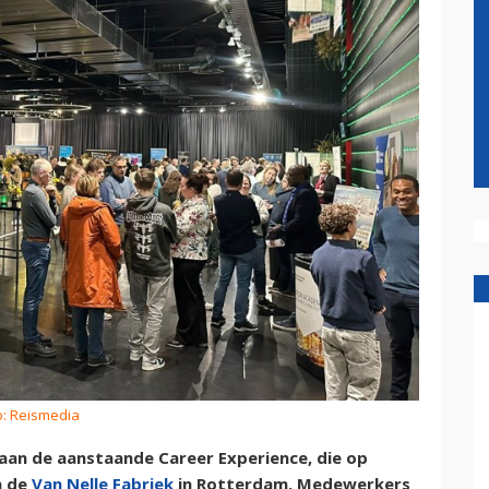
o: Reismedia
r aan de aanstaande Career Experience, die op
n de
Van Nelle Fabriek
in Rotterdam. Medewerkers