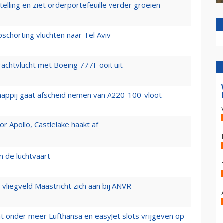
elling en ziet orderportefeuille verder groeien
chorting vluchten naar Tel Aviv
vrachtvlucht met Boeing 777F ooit uit
happij gaat afscheid nemen van A220-100-vloot
 Apollo, Castlelake haakt af
n de luchtvaart
t vliegveld Maastricht zich aan bij ANVR
t onder meer Lufthansa en easyJet slots vrijgeven op