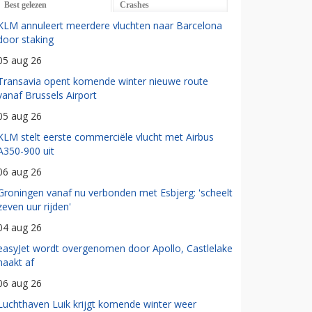
Best gelezen
Crashes
KLM annuleert meerdere vluchten naar Barcelona
door staking
05 aug 26
Transavia opent komende winter nieuwe route
vanaf Brussels Airport
05 aug 26
KLM stelt eerste commerciële vlucht met Airbus
A350-900 uit
06 aug 26
Groningen vanaf nu verbonden met Esbjerg: 'scheelt
zeven uur rijden'
04 aug 26
easyJet wordt overgenomen door Apollo, Castlelake
haakt af
06 aug 26
Luchthaven Luik krijgt komende winter weer