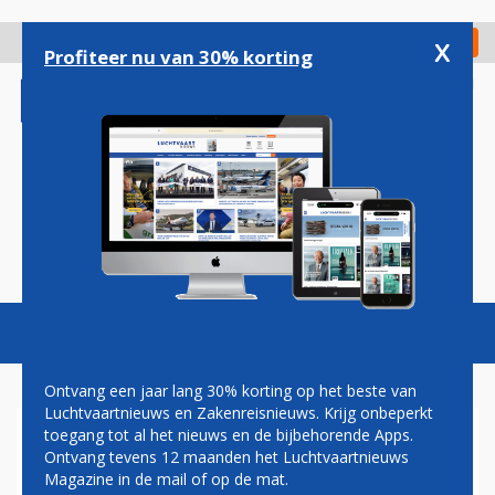
Overslaan
en
x
Digitaal Magazine
Registreer
Check in
naar
Profiteer nu van 30% korting
de
inhoud
gaan
Magazine
Podcasts
Vacatures
Toggl
naviga
Ontvang een jaar lang 30% korting op het beste van
Luchtvaartnieuws en Zakenreisnieuws. Krijg onbeperkt
toegang tot al het nieuws en de bijbehorende Apps.
EUROWINGS DEELT
Ontvang tevens 12 maanden het Luchtvaartnieuws
SPELDENPRIK UIT AAN
Magazine in de mail of op de mat.