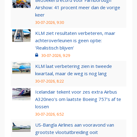
Bezoekersrecord voor Farnborough
Airshow: 41 procent meer dan de vorige
keer
30-07-2026, 9:30
KLM ziet resultaten verbeteren, maar
achteroverleunen is geen optie:
‘Realistisch blijven’
30-07-2026, 9:29
KLM laat verbetering zien in tweede
kwartaal, maar de weg is nog lang
30-07-2026, 8:22
Icelandair tekent voor zes extra Airbus
A320neo's om laatste Boeing 757's af te
lossen
30-07-2026, 6:52
US-Bangla Airlines aan vooravond van
grootste vlootuitbreiding ooit