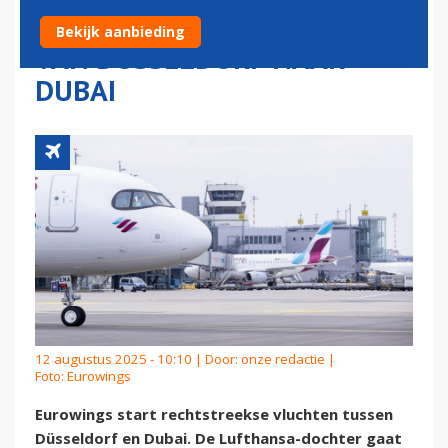
EMIRATES: RECHTSTREEKS
Bekijk aanbieding
VAN DÜSSELDORF NAAR
DUBAI
12 augustus 2025 - 10:10 | Door:
onze redactie
|
Foto: Eurowings
Eurowings start rechtstreekse vluchten tussen
Düsseldorf en Dubai. De Lufthansa-dochter gaat