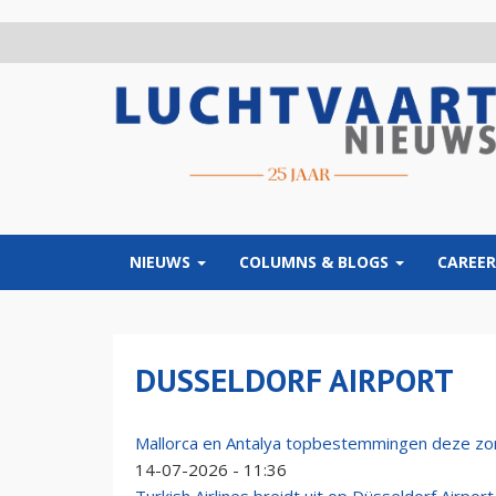
Overslaan
en
naar
de
inhoud
gaan
NIEUWS
COLUMNS & BLOGS
CAREER
DUSSELDORF AIRPORT
Mallorca en Antalya topbestemmingen deze zom
14-07-2026 - 11:36