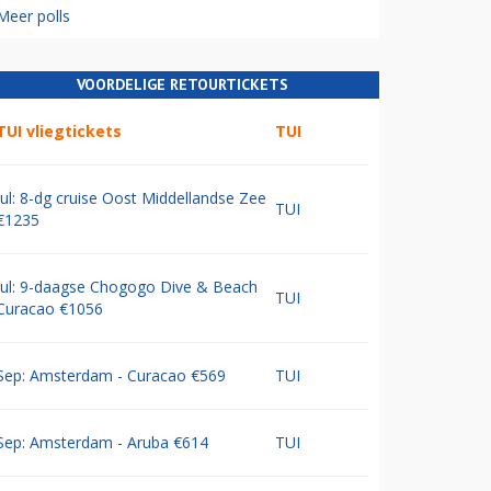
Meer polls
VOORDELIGE RETOURTICKETS
TUI vliegtickets
TUI
Jul: 8-dg cruise Oost Middellandse Zee
TUI
€1235
Jul: 9-daagse Chogogo Dive & Beach
TUI
Curacao €1056
Sep: Amsterdam - Curacao €569
TUI
Sep: Amsterdam - Aruba €614
TUI