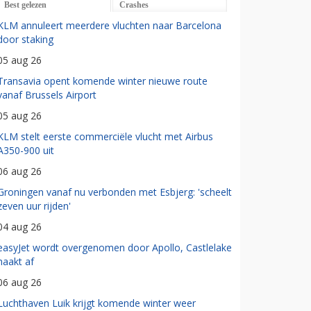
Best gelezen
Crashes
KLM annuleert meerdere vluchten naar Barcelona
door staking
05 aug 26
Transavia opent komende winter nieuwe route
vanaf Brussels Airport
05 aug 26
KLM stelt eerste commerciële vlucht met Airbus
A350-900 uit
06 aug 26
Groningen vanaf nu verbonden met Esbjerg: 'scheelt
zeven uur rijden'
04 aug 26
easyJet wordt overgenomen door Apollo, Castlelake
haakt af
06 aug 26
Luchthaven Luik krijgt komende winter weer