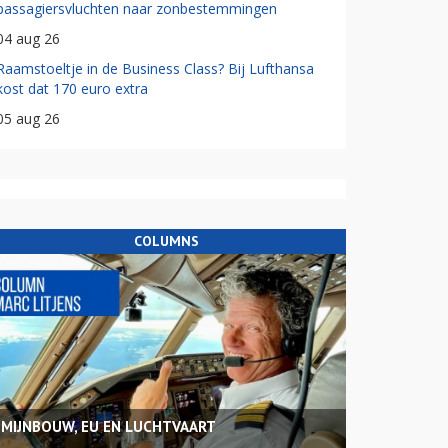
passagiersvluchten naar zonbestemmingen
04 aug 26
Raamstoeltje in de Business Class? Bij Lufthansa
kost dat 170 euro extra
05 aug 26
COLUMNS
MIJNBOUW, EU EN LUCHTVAART