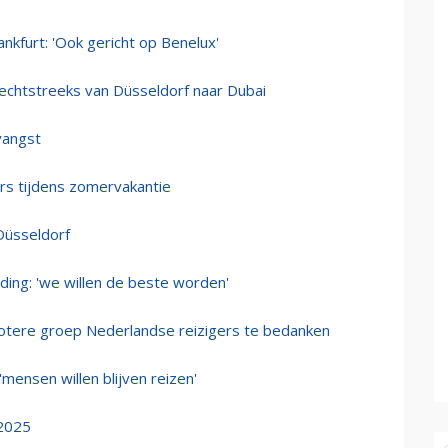
ankfurt: 'Ook gericht op Benelux'
rechtstreeks van Düsseldorf naar Dubai
vangst
ers tijdens zomervakantie
 Düsseldorf
iding: 'we willen de beste worden'
grotere groep Nederlandse reizigers te bedanken
 'mensen willen blijven reizen'
 2025