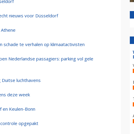
seldorf
lecht nieuws voor Düsseldorf
r Athene
 schade te verhalen op klimaatactivisten
ljoen Nederlandse passagiers: parking vol gele
 Duitse luchthavens
vens deze week
f en Keulen-Bonn
ldcontrole opgepakt