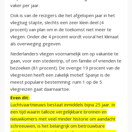
vaker per jaar.
Ook is van de reizigers die het afgelopen jaar in het
vliegtuig stapte, slechts een zeer klein deel (4
procent) van plan om in de toekomst niet meer te
vliegen. Onder die 4 procent wordt vooral het klimaat
als overweging gegeven.
Nederlanders vliegen voornamelijk om op vakantie te
gaan, voor een stedentrip, of om familie of vrienden te
bezoeken (81 procent). De overige 19 procent van de
vliegreizen heeft een zakelijk motief. Spanje is de
meest populaire bestemming: ruim 1 op de 5
vliegreizen gaat daarnaartoe.
Even dit:
Luchtvaartnieuws bestaat inmiddels bijna 25 jaar. In
een tijd waarin talloze vergelijkbare bronnen en
nieuwkomers met veel minder historie om aandacht
schreeuwen, is het belangrijk om betrouwbare