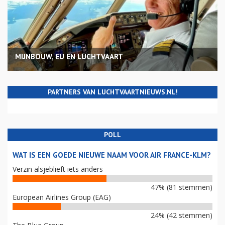
MIJNBOUW, EU EN LUCHTVAART
PARTNERS VAN LUCHTVAARTNIEUWS.NL!
POLL
WAT IS EEN GOEDE NIEUWE NAAM VOOR AIR FRANCE-KLM?
Verzin alsjeblieft iets anders
47% (81 stemmen)
European Airlines Group (EAG)
24% (42 stemmen)