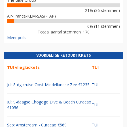
The Blue Group
21% (36 stemmen)
Air-France-KLM-SAS(-TAP)
6% (11 stemmen)
Totaal aantal stemmen: 170
Meer polls
VOORDELIGE RETOURTICKETS
TUI vliegtickets
TUI
Jul: 8-dg cruise Oost Middellandse Zee €1235
TUI
Jul: 9-daagse Chogogo Dive & Beach Curacao
TUI
€1056
Sep: Amsterdam - Curacao €569
TUI