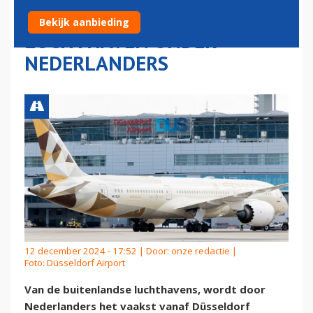
BUITENLANDSE
Bekijk aanbieding
LUCHTHAVEN ONDER
NEDERLANDERS
12 december 2024 - 17:52 | Door:
onze redactie
|
Foto: Düsseldorf Airport
Van de buitenlandse luchthavens, wordt door
Nederlanders het vaakst vanaf Düsseldorf