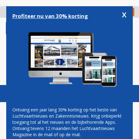
Overslaan
en
x
Digitaal Magazine
Registreer
Check in
naar
Profiteer nu van 30% korting
de
inhoud
gaan
Magazine
Podcasts
Vacatures
Toggl
naviga
Ontvang een jaar lang 30% korting op het beste van
Luchtvaartnieuws en Zakenreisnieuws. Krijg onbeperkt
toegang tot al het nieuws en de bijbehorende Apps.
DÜSSELDORF AIRPORT
Ontvang tevens 12 maanden het Luchtvaartnieuws
POPULAIRSTE
Magazine in de mail of op de mat.