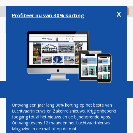
Overslaan
en
x
Digitaal Magazine
Registreer
Check in
naar
Profiteer nu van 30% korting
de
inhoud
gaan
Magazine
Podcasts
Vacatures
Toggl
naviga
Ontvang een jaar lang 30% korting op het beste van
Luchtvaartnieuws en Zakenreisnieuws. Krijg onbeperkt
toegang tot al het nieuws en de bijbehorende Apps.
WETLEASE-ACTIVITEITEN
Ontvang tevens 12 maanden het Luchtvaartnieuws
LEGGEN AIRBALTIC GEEN
Magazine in de mail of op de mat.