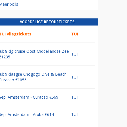
Meer polls
VOORDELIGE RETOURTICKETS
TUI vliegtickets
TUI
Jul: 8-dg cruise Oost Middellandse Zee
TUI
€1235
Jul: 9-daagse Chogogo Dive & Beach
TUI
Curacao €1056
Sep: Amsterdam - Curacao €569
TUI
Sep: Amsterdam - Aruba €614
TUI