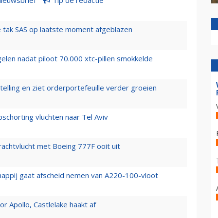
 tak SAS op laatste moment afgeblazen
elen nadat piloot 70.000 xtc-pillen smokkelde
elling en ziet orderportefeuille verder groeien
chorting vluchten naar Tel Aviv
vrachtvlucht met Boeing 777F ooit uit
happij gaat afscheid nemen van A220-100-vloot
 Apollo, Castlelake haakt af