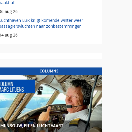
haakt af
06 aug 26
Luchthaven Luik krijgt komende winter weer
passagiersvluchten naar zonbestemmingen
04 aug 26
COLUMNS
MIJNBOUW, EU EN LUCHTVAART