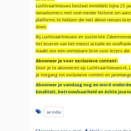
Luchtvaartnieuws bestaat inmiddels bijna 25 jaa
nieuwkomers met veel minder historie om aand
platforms te hebben die niet alleen nieuws bre
doen.
Bij Luchtvaartnieuws en zustersite Zakenreisn
het leveren van het meest actuele en onafhankel
maakt ons een onmisbare bron voor lezers die g
Abonneer je voor exclusieve content:
Door je te abonneren op Luchtvaartnieuws.nl, 
je toegang tot exclusieve content en jarenlang
Abonneer je vandaag nog en word onderde
kwaliteit, betrouwbaarheid en échte journa
air india
Verstuur per e-mail
Meld u aan voor de 