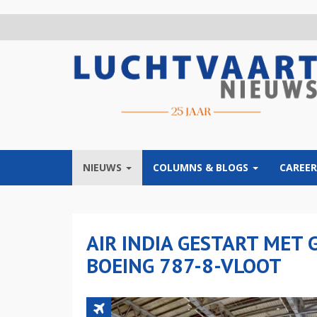
Overslaan
en
naar
de
inhoud
gaan
NIEUWS
COLUMNS & BLOGS
CAREER
AIR INDIA GESTART MET
BOEING 787-8-VLOOT