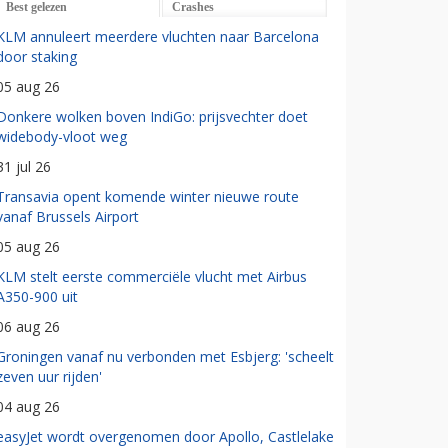
Best gelezen
Crashes
KLM annuleert meerdere vluchten naar Barcelona
door staking
05 aug 26
Donkere wolken boven IndiGo: prijsvechter doet
widebody-vloot weg
31 jul 26
Transavia opent komende winter nieuwe route
vanaf Brussels Airport
05 aug 26
KLM stelt eerste commerciële vlucht met Airbus
A350-900 uit
06 aug 26
Groningen vanaf nu verbonden met Esbjerg: 'scheelt
zeven uur rijden'
04 aug 26
easyJet wordt overgenomen door Apollo, Castlelake