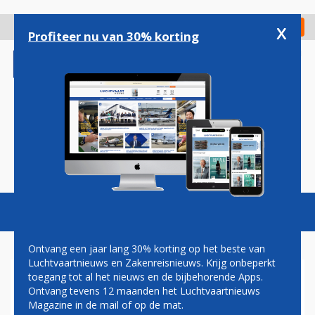
Overslaan
en
x
Digitaal Magazine
Registreer
Check in
naar
Profiteer nu van 30% korting
de
inhoud
gaan
Magazine
Podcasts
Vacatures
Toggl
naviga
Ontvang een jaar lang 30% korting op het beste van
Luchtvaartnieuws en Zakenreisnieuws. Krijg onbeperkt
toegang tot al het nieuws en de bijbehorende Apps.
AIRBALTIC HAALT EX-SAS-
Ontvang tevens 12 maanden het Luchtvaartnieuws
CFO BINNEN ALS NIEUWE
Magazine in de mail of op de mat.