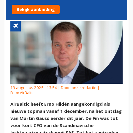
TOPMAN
Bekijk aanbieding
19 augustus 2025 - 13:54 | Door:
onze redactie
|
Foto: AirBaltic
AirBaltic heeft Erno Hildén aangekondigd als
nieuwe topman vanaf 1 december, na het ontslag
van Martin Gauss eerder dit jaar. De Fin was tot
voor kort CFO van de Scandinavische
luchtvaartmaatschappij SAS. Tot het aantreden