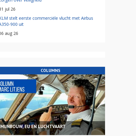
31 jul 26
KLM stelt eerste commerciële vlucht met Airbus
A350-900 uit
06 aug 26
COLUMNS
MIJNBOUW, EU EN LUCHTVAART