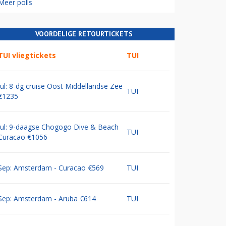
Meer polls
VOORDELIGE RETOURTICKETS
TUI vliegtickets
TUI
Jul: 8-dg cruise Oost Middellandse Zee
TUI
€1235
Jul: 9-daagse Chogogo Dive & Beach
TUI
Curacao €1056
Sep: Amsterdam - Curacao €569
TUI
Sep: Amsterdam - Aruba €614
TUI