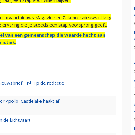
Luchtvaartnieuws Magazine en Zakenreisnieuws.nl krijg
e ervaring die je steeds een stap voorsprong geeft.
el van een gemeenschap die waarde hecht aan
listiek.
nieuwsbrief
Tip de redactie
 Apollo, Castlelake haakt af
n de luchtvaart