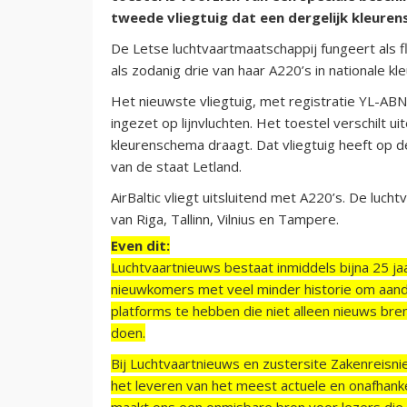
tweede vliegtuig dat een dergelijk kleure
De Letse luchtvaartmaatschappij fungeert als fl
als zodanig drie van haar A220’s in nationale kl
Het nieuwste vliegtuig, met registratie YL-ABN
ingezet op lijnvluchten. Het toestel verschilt ui
kleurenschema draagt. Dat vliegtuig heeft op d
van de staat Letland.
AirBaltic vliegt uitsluitend met A220’s. De lu
van Riga, Tallinn, Vilnius en Tampere.
Even dit:
Luchtvaartnieuws bestaat inmiddels bijna 25 jaa
nieuwkomers met veel minder historie om aand
platforms te hebben die niet alleen nieuws bre
doen.
Bij Luchtvaartnieuws en zustersite Zakenreisn
het leveren van het meest actuele en onafhankel
maakt ons een onmisbare bron voor lezers die g