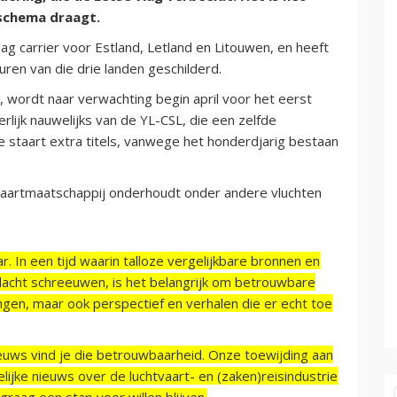
nschema draagt.
ag carrier voor Estland, Letland en Litouwen, en heeft
euren van die drie landen geschilderd.
, wordt naar verwachting begin april voor het eerst
terlijk nauwelijks van de YL-CSL, die een zelfde
e staart extra titels, vanwege het honderdjarig bestaan
chtvaartmaatschappij onderhoudt onder andere vluchten
r. In een tijd waarin talloze vergelijkbare bronnen en
acht schreeuwen, is het belangrijk om betrouwbare
ngen, maar ook perspectief en verhalen die er echt toe
ieuws vind je die betrouwbaarheid. Onze toewijding aan
ijke nieuws over de luchtvaart- en (zaken)reisindustrie
raag een stap voor willen blijven.