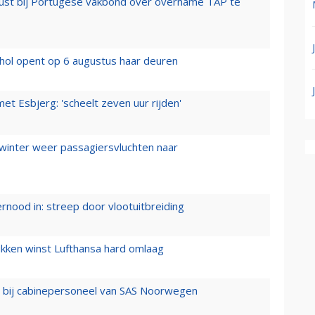
rust bij Portugese vakbond over overname TAP te
hol opent op 6 augustus haar deuren
t Esbjerg: 'scheelt zeven uur rijden'
 winter weer passagiersvluchten naar
ernood in: streep door vlootuitbreiding
ukken winst Lufthansa hard omlaag
 bij cabinepersoneel van SAS Noorwegen