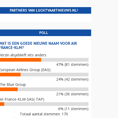
PARTNERS VAN LUCHTVAARTNIEUWS.NL!
POLL
WAT IS EEN GOEDE NIEUWE NAAM VOOR AIR
FRANCE-KLM?
Verzin alsjeblieft iets anders
47% (81 stemmen)
European Airlines Group (EAG)
24% (42 stemmen)
The Blue Group
21% (36 stemmen)
Air-France-KLM-SAS(-TAP)
6% (11 stemmen)
Totaal aantal stemmen: 170