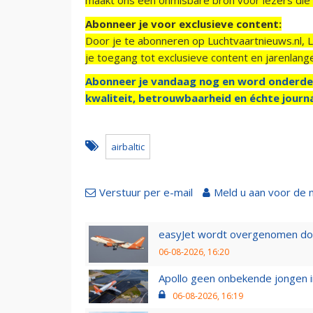
Abonneer je voor exclusieve content:
Door je te abonneren op Luchtvaartnieuws.nl, 
je toegang tot exclusieve content en jarenlang
Abonneer je vandaag nog en word onderde
kwaliteit, betrouwbaarheid en échte journa
airbaltic
Verstuur per e-mail
Meld u aan voor de 
easyJet wordt overgenomen door
06-08-2026, 16:20
Apollo geen onbekende jongen i
06-08-2026, 16:19