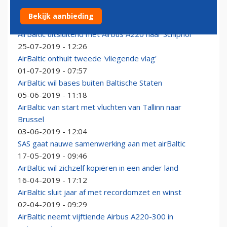
AirBaltic stationeert Airbus A220 in Vilnius
Bekijk aanbieding
07-08-2019 - 11:30
AirBaltic uitsluitend met Airbus A220 naar Schiphol
25-07-2019 - 12:26
AirBaltic onthult tweede 'vliegende vlag'
01-07-2019 - 07:57
AirBaltic wil bases buiten Baltische Staten
05-06-2019 - 11:18
AirBaltic van start met vluchten van Tallinn naar
Brussel
03-06-2019 - 12:04
SAS gaat nauwe samenwerking aan met airBaltic
17-05-2019 - 09:46
AirBaltic wil zichzelf kopiëren in een ander land
16-04-2019 - 17:12
AirBaltic sluit jaar af met recordomzet en winst
02-04-2019 - 09:29
AirBaltic neemt vijftiende Airbus A220-300 in