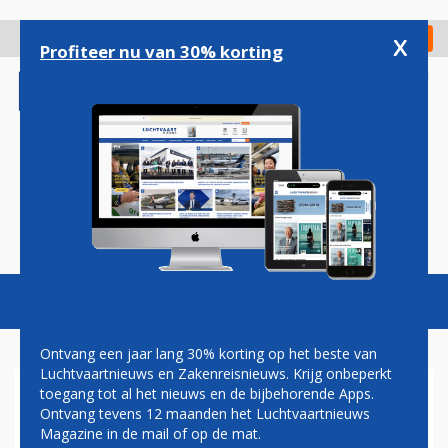
Overslaan
en
x
Digitaal Magazine
Registreer
Check in
naar
Profiteer nu van 30% korting
de
inhoud
gaan
Magazine
Podcasts
Vacatures
Toggl
naviga
Ontvang een jaar lang 30% korting op het beste van
Luchtvaartnieuws en Zakenreisnieuws. Krijg onbeperkt
toegang tot al het nieuws en de bijbehorende Apps.
AIRBALTIC
Ontvang tevens 12 maanden het Luchtvaartnieuws
Magazine in de mail of op de mat.