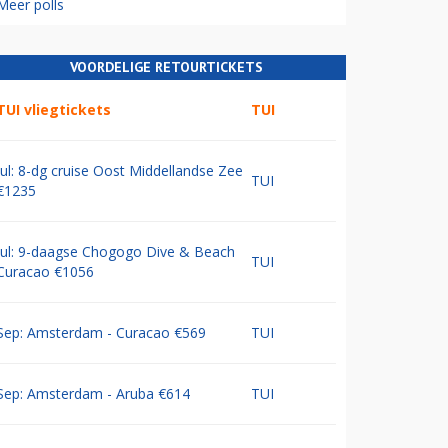
Meer polls
VOORDELIGE RETOURTICKETS
TUI vliegtickets
TUI
Jul: 8-dg cruise Oost Middellandse Zee
TUI
€1235
Jul: 9-daagse Chogogo Dive & Beach
TUI
Curacao €1056
Sep: Amsterdam - Curacao €569
TUI
Sep: Amsterdam - Aruba €614
TUI