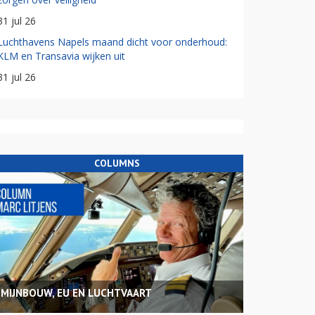
31 jul 26
Luchthavens Napels maand dicht voor onderhoud:
KLM en Transavia wijken uit
31 jul 26
COLUMNS
MIJNBOUW, EU EN LUCHTVAART