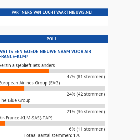
PARTNERS VAN LUCHTVAARTNIEUWS.NL!
POLL
WAT IS EEN GOEDE NIEUWE NAAM VOOR AIR
FRANCE-KLM?
Verzin alsjeblieft iets anders
47% (81 stemmen)
European Airlines Group (EAG)
24% (42 stemmen)
The Blue Group
21% (36 stemmen)
Air-France-KLM-SAS(-TAP)
6% (11 stemmen)
Totaal aantal stemmen: 170