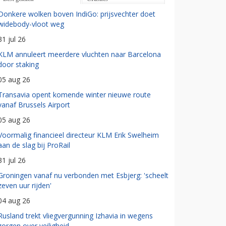
Donkere wolken boven IndiGo: prijsvechter doet
widebody-vloot weg
31 jul 26
KLM annuleert meerdere vluchten naar Barcelona
door staking
05 aug 26
Transavia opent komende winter nieuwe route
vanaf Brussels Airport
05 aug 26
Voormalig financieel directeur KLM Erik Swelheim
aan de slag bij ProRail
31 jul 26
Groningen vanaf nu verbonden met Esbjerg: 'scheelt
zeven uur rijden'
04 aug 26
Rusland trekt vliegvergunning Izhavia in wegens
zorgen over veiligheid