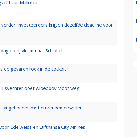
gveld van Mallorca
verder: investeerders krijgen dezelfde deadline voor
ag op rij vlucht naar Schiphol
es op gevaren rook in de cockpit
prijsvechter doet widebody-vloot weg
cht aangehouden met duizenden xtc-pillen
oor Edelweiss en Lufthansa City Airlines