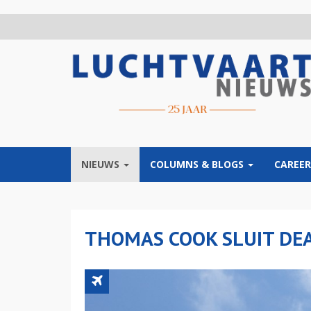
Overslaan
en
naar
de
inhoud
gaan
NIEUWS
COLUMNS & BLOGS
CAREER
THOMAS COOK SLUIT DEA