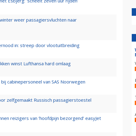
t Esbjerg: 'scheelt zeven uur rijden'
 winter weer passagiersvluchten naar
ernood in: streep door vlootuitbreiding
ukken winst Lufthansa hard omlaag
 bij cabinepersoneel van SAS Noorwegen
voor zelfgemaakt Russisch passagierstoestel
nen reizigers van ‘hoofdpijn bezorgend’ easyJet