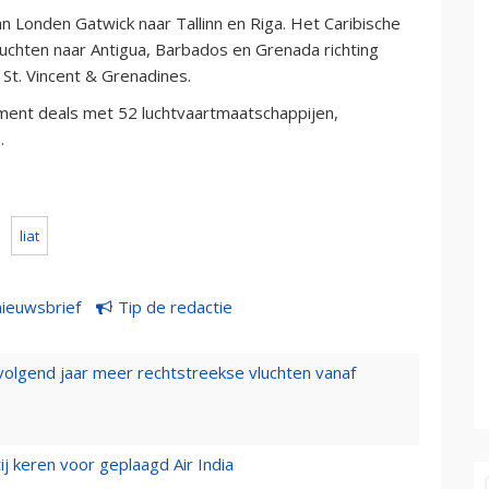
van Londen Gatwick naar Tallinn en Riga. Het Caribische
luchten naar Antigua, Barbados en Grenada richting
n St. Vincent & Grenadines.
ment deals met 52 luchtvaartmaatschappijen,
.
liat
nieuwsbrief
Tip de redactie
 volgend jaar meer rechtstreekse vluchten vanaf
j keren voor geplaagd Air India