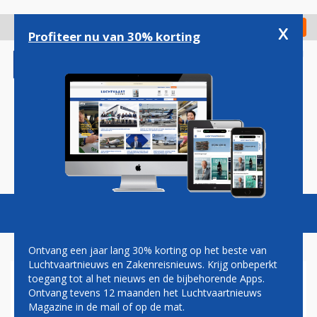
Overslaan
en
x
Digitaal Magazine
Registreer
Check in
naar
Profiteer nu van 30% korting
de
inhoud
gaan
Magazine
Podcasts
Vacatures
Toggl
naviga
Ontvang een jaar lang 30% korting op het beste van
Luchtvaartnieuws en Zakenreisnieuws. Krijg onbeperkt
toegang tot al het nieuws en de bijbehorende Apps.
GARUDA INDONESIA WIJZIGT
Ontvang tevens 12 maanden het Luchtvaartnieuws
VLUCHTSCHEMA TUSSEN
Magazine in de mail of op de mat.