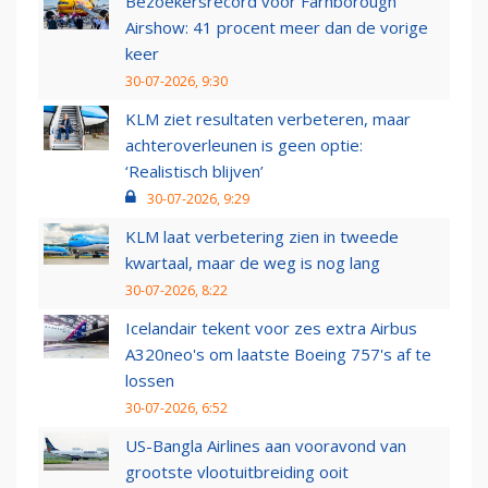
Bezoekersrecord voor Farnborough
Airshow: 41 procent meer dan de vorige
keer
30-07-2026, 9:30
KLM ziet resultaten verbeteren, maar
achteroverleunen is geen optie:
‘Realistisch blijven’
30-07-2026, 9:29
KLM laat verbetering zien in tweede
kwartaal, maar de weg is nog lang
30-07-2026, 8:22
Icelandair tekent voor zes extra Airbus
A320neo's om laatste Boeing 757's af te
lossen
30-07-2026, 6:52
US-Bangla Airlines aan vooravond van
grootste vlootuitbreiding ooit