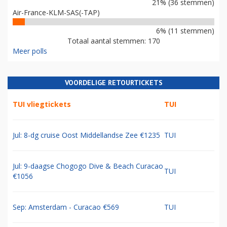
21% (36 stemmen)
Air-France-KLM-SAS(-TAP)
6% (11 stemmen)
Totaal aantal stemmen: 170
Meer polls
VOORDELIGE RETOURTICKETS
TUI vliegtickets
TUI
Jul: 8-dg cruise Oost Middellandse Zee €1235
TUI
Jul: 9-daagse Chogogo Dive & Beach Curacao
TUI
€1056
Sep: Amsterdam - Curacao €569
TUI