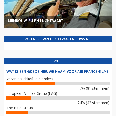
MIJNBOUW, EU EN LUCHTVAART
PARTNERS VAN LUCHTVAARTNIEUWS.NL!
POLL
WAT IS EEN GOEDE NIEUWE NAAM VOOR AIR FRANCE-KLM?
Verzin alsjeblieft iets anders
47% (81 stemmen)
European Airlines Group (EAG)
24% (42 stemmen)
The Blue Group