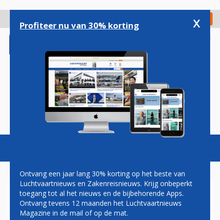
Overslaan
en
x
Digitaal Magazine
Registreer
Check in
naar
Profiteer nu van 30% korting
de
inhoud
gaan
Magazine
Podcasts
Vacatures
Toggl
naviga
Ontvang een jaar lang 30% korting op het beste van
Luchtvaartnieuws en Zakenreisnieuws. Krijg onbeperkt
toegang tot al het nieuws en de bijbehorende Apps.
EMIRATES WERFT
Ontvang tevens 12 maanden het Luchtvaartnieuws
DUIZENDEN PILOTEN:
Magazine in de mail of op de mat.