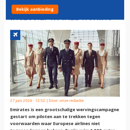
SALARIS BELASTINGVRIJ EN
Bekijk aanbieding
INCLUSIEF ROYALE WONING
27 juni 2026 - 12:52 | Door:
onze redactie
Emirates is een grootschalige wervingscampagne
gestart om piloten aan te trekken tegen
voorwaarden waar Europese airlines niet