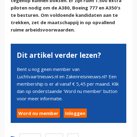
tegenop kunnen boksen. Er zijn ruim 1.500 extra
piloten nodig om de A380, Boeing 777 en A350's
te besturen. Om voldoende kandidaten aan te
trekken, zet de maatschappij in op opvallend
ruime arbeidsvoorwaarden.
Dit artikel verder lezen?
Bent u nog geen member van
Luchtvaartnieuws.nl en Zakenreisnieuws.nl? Een
membership is er al vanaf € 5,45 per maand. Klik
dan op onderstaande 'Word nu member' button
voor meer informatie.
Word nu member
Inloggen