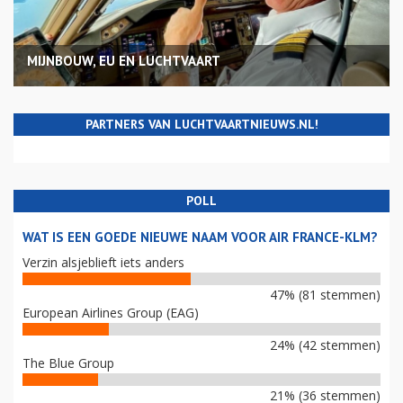
MIJNBOUW, EU EN LUCHTVAART
PARTNERS VAN LUCHTVAARTNIEUWS.NL!
POLL
WAT IS EEN GOEDE NIEUWE NAAM VOOR AIR FRANCE-KLM?
Verzin alsjeblieft iets anders
47% (81 stemmen)
European Airlines Group (EAG)
24% (42 stemmen)
The Blue Group
21% (36 stemmen)