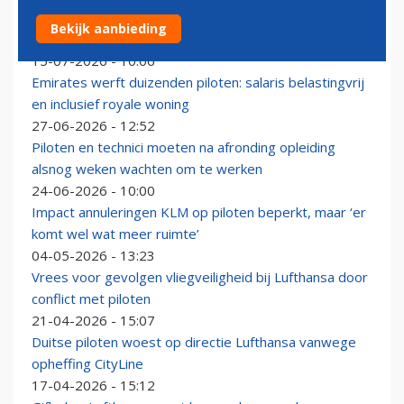
KLM-piloot naar Texas om vliegers op te leiden voor
Bekijk aanbieding
gevechtsvliegtuigen
15-07-2026 - 10:06
Emirates werft duizenden piloten: salaris belastingvrij
en inclusief royale woning
27-06-2026 - 12:52
Piloten en technici moeten na afronding opleiding
alsnog weken wachten om te werken
24-06-2026 - 10:00
Impact annuleringen KLM op piloten beperkt, maar ‘er
komt wel wat meer ruimte’
04-05-2026 - 13:23
Vrees voor gevolgen vliegveiligheid bij Lufthansa door
conflict met piloten
21-04-2026 - 15:07
Duitse piloten woest op directie Lufthansa vanwege
opheffing CityLine
17-04-2026 - 15:12