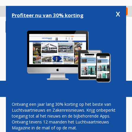
Overslaan
en
x
Digitaal Magazine
Registreer
Check in
naar
Profiteer nu van 30% korting
de
inhoud
gaan
Magazine
Podcasts
Vacatures
Toggl
naviga
Ontvang een jaar lang 30% korting op het beste van
Luchtvaartnieuws en Zakenreisnieuws. Krijg onbeperkt
toegang tot al het nieuws en de bijbehorende Apps.
PILOTEN
Ontvang tevens 12 maanden het Luchtvaartnieuws
Magazine in de mail of op de mat.