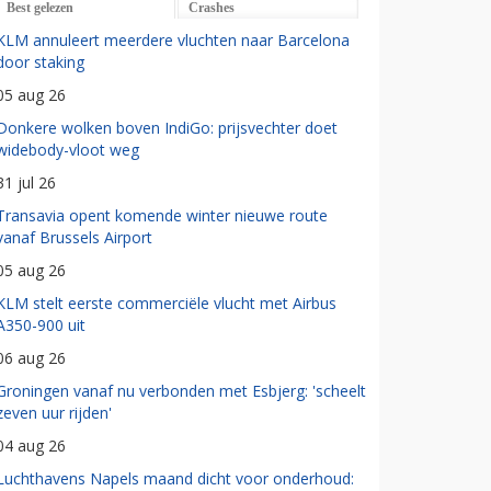
Best gelezen
Crashes
KLM annuleert meerdere vluchten naar Barcelona
door staking
05 aug 26
Donkere wolken boven IndiGo: prijsvechter doet
widebody-vloot weg
31 jul 26
Transavia opent komende winter nieuwe route
vanaf Brussels Airport
05 aug 26
KLM stelt eerste commerciële vlucht met Airbus
A350-900 uit
06 aug 26
Groningen vanaf nu verbonden met Esbjerg: 'scheelt
zeven uur rijden'
04 aug 26
Luchthavens Napels maand dicht voor onderhoud: