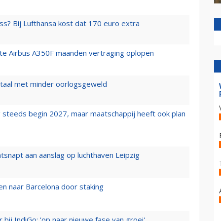
ss? Bij Lufthansa kost dat 170 euro extra
rste Airbus A350F maanden vertraging oplopen
wartaal met minder oorlogsgeweld
 steeds begin 2027, maar maatschappij heeft ook plan
tsnapt aan aanslag op luchthaven Leipzig
n naar Barcelona door staking
 bij IndiGo: 'op naar nieuwe fase van groei'