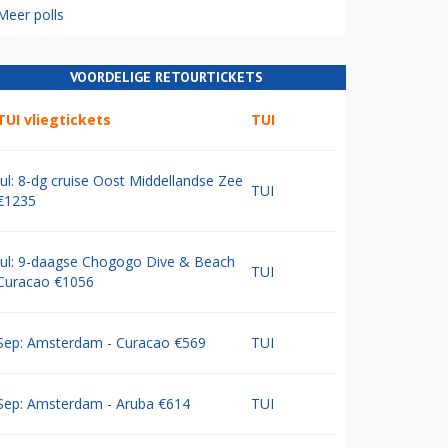
Meer polls
VOORDELIGE RETOURTICKETS
TUI vliegtickets
TUI
Jul: 8-dg cruise Oost Middellandse Zee
TUI
€1235
Jul: 9-daagse Chogogo Dive & Beach
TUI
Curacao €1056
Sep: Amsterdam - Curacao €569
TUI
Sep: Amsterdam - Aruba €614
TUI