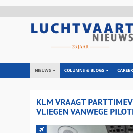
Overslaan
en
naar
de
inhoud
gaan
NIEUWS
COLUMNS & BLOGS
CAREER
KLM VRAAGT PARTTIMEV
VLIEGEN VANWEGE PILO