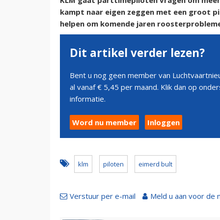
KLM gaat parttimepiloten vragen om meer 
kampt naar eigen zeggen met een groot pi
helpen om komende jaren roosterproblem
Dit artikel verder lezen?
Bent u nog geen member van Luchtvaartnieu
al vanaf € 5,45 per maand. Klik dan op ond
informatie.
Word nu member
Inloggen
klm
piloten
eimerd bult
Verstuur per e-mail
Meld u aan voor de 