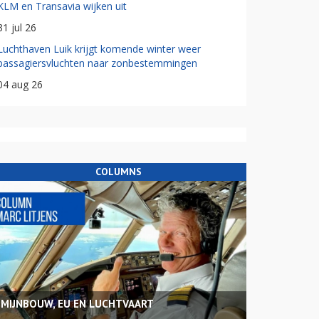
KLM en Transavia wijken uit
31 jul 26
Luchthaven Luik krijgt komende winter weer
passagiersvluchten naar zonbestemmingen
04 aug 26
COLUMNS
MIJNBOUW, EU EN LUCHTVAART