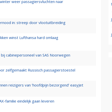
 winter weer passagiersvluchten naar
ernood in: streep door vlootuitbreiding
ukken winst Lufthansa hard omlaag
 bij cabinepersoneel van SAS Noorwegen
voor zelfgemaakt Russisch passagierstoestel
nen reizigers van ‘hoofdpijn bezorgend’ easyJet
X-familie eindelijk gaan leveren