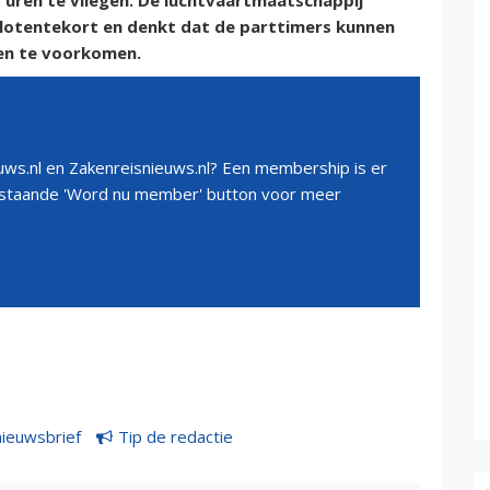
uren te vliegen. De luchtvaartmaatschappij
lotentekort en denkt dat de parttimers kunnen
en te voorkomen.
ws.nl en Zakenreisnieuws.nl? Een membership is er
erstaande 'Word nu member' button voor meer
nieuwsbrief
Tip de redactie